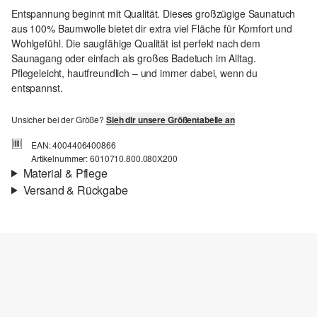
Entspannung beginnt mit Qualität. Dieses großzügige Saunatuch
aus 100% Baumwolle bietet dir extra viel Fläche für Komfort und
Wohlgefühl. Die saugfähige Qualität ist perfekt nach dem
Saunagang oder einfach als großes Badetuch im Alltag.
Pflegeleicht, hautfreundlich – und immer dabei, wenn du
entspannst.
Unsicher bei der Größe?
Sieh dir unsere Größentabelle an
EAN: 4004406400866
Artikelnummer: 6010710.800.080X200
Material & Pflege
Versand & Rückgabe
Versand
Für Gast und Fashion Card Kunden fallen Versandkosten für eine
Standardlieferung einer Bestellung in Höhe von 3,95 € an. Fashion
Card Kunden profitieren von kostenfreier Standardlieferung ab
einem Mindestbestellwert in Höhe von 149,00 € (bei einem
geringeren Bestellwert betragen die Versandkosten für eine
Standardlieferung ebenfalls 3,95 €). Für VIP Kunden entfallen die