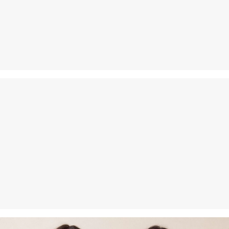
Versandkosten.
Rückgabe
Die Rückgabegebühr beträgt 2,99 € für Gast und Fashion Card
Kunden. Für VIP Kunden entfällt die Rückgabegebühr. Die
Versandkosten für die Rücklieferung werden vom
Rückerstattungsbetrag abgezogen.
Rückgabefrist
Gastkunden können ihre Artikel innerhalb von 14 Tagen nach
Erhalt der Ware an uns zurückschicken. Fashion Card und VIP
Kunden haben nach Erhalt der Ware 30 Tage Zeit, um ihre Artikel
an uns zurückzusenden.
Weitere Informationen sind unserer „
Hilfe & FAQ
“ Seite zu
entnehmen.
Deine Retoure kannst du
HIER
online anmelden.