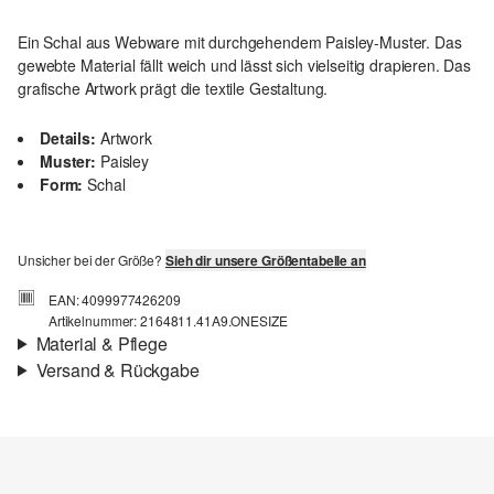
Ein Schal aus Webware mit durchgehendem Paisley-Muster. Das
gewebte Material fällt weich und lässt sich vielseitig drapieren. Das
grafische Artwork prägt die textile Gestaltung.
Details:
Artwork
Muster:
Paisley
Form:
Schal
Unsicher bei der Größe?
Sieh dir unsere Größentabelle an
EAN: 4099977426209
Artikelnummer: 2164811.41A9.ONESIZE
Material & Pflege
Versand & Rückgabe
Stoff:
Webware
Versand
Material:
Polyester
Für Gast und Fashion Card Kunden fallen Versandkosten für eine
Standardlieferung einer Bestellung in Höhe von 3,95 € an. Fashion
Card Kunden profitieren von kostenfreier Standardlieferung ab