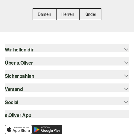
Damen
Herren
Kinder
Wir helfen dir
Über s.Oliver
Hilfe & FAQ
Größenberatung
Sicher zahlen
s.Oliver Magazin
Rückgabe
Whatsapp
Versand
Rechnung
Barrierefreiheitserklärung
s.Oliver Card
Kreditkarte
Social
Sendungsverfolgung
Top-Kategorien
Digitale Geschenkkarte
PayPal
DHL
s.Oliver App
Bestellung widerrufen
instagram
s.Oliver Group
Klarna
DHL Packstation
facebook
Career
SSL-Verschlüsselung
s.Oliver Filiale