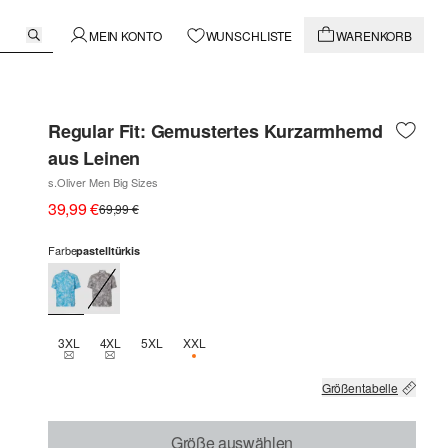
MEIN KONTO
WUNSCHLISTE
WARENKORB
Regular Fit: Gemustertes Kurzarmhemd
aus Leinen
s.Oliver Men Big Sizes
39,99 €
69,99 €
Farbe
pastelltürkis
3XL
4XL
5XL
XXL
THIS SIZE IS CURRENTLY OUT OF STOCK
THIS SIZE IS CURRENTLY OUT OF STOCK
NUR 2 VERFÜGBAR
Größentabelle
Größe auswählen