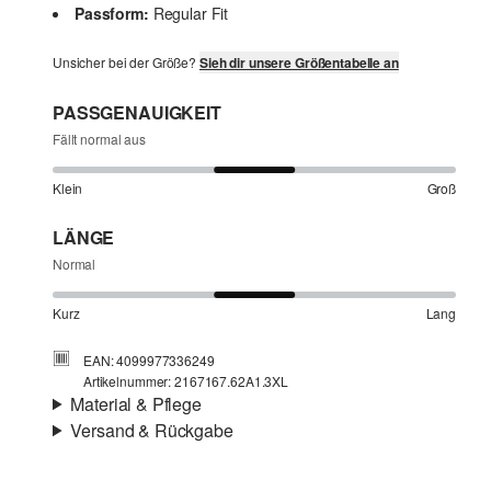
Passform:
Regular Fit
Unsicher bei der Größe?
Sieh dir unsere Größentabelle an
PASSGENAUIGKEIT
Fällt normal aus
Klein
Groß
LÄNGE
Normal
Kurz
Lang
EAN: 4099977336249
Artikelnummer: 2167167.62A1.3XL
Material & Pflege
Versand & Rückgabe
Material:
Leinen
Versand
Für Gast und Fashion Card Kunden fallen Versandkosten