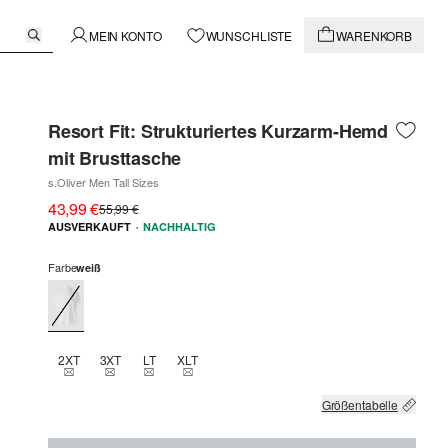
MEIN KONTO
WUNSCHLISTE
WARENKORB
Resort Fit: Strukturiertes Kurzarm-Hemd
mit Brusttasche
s.Oliver Men Tall Sizes
43,99 €
55,99 €
·
AUSVERKAUFT
NACHHALTIG
Farbe
weiß
2XT
3XT
LT
XLT
THIS SIZE IS CURRENTLY OUT OF STOCK
THIS SIZE IS CURRENTLY OUT OF STOCK
THIS SIZE IS CURRENTLY OUT OF STOCK
THIS SIZE IS CURRENTLY OUT OF STOCK
Größentabelle