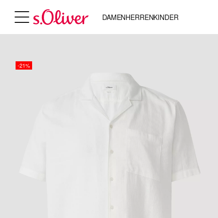
DAMEN
HERREN
KINDER
-21%