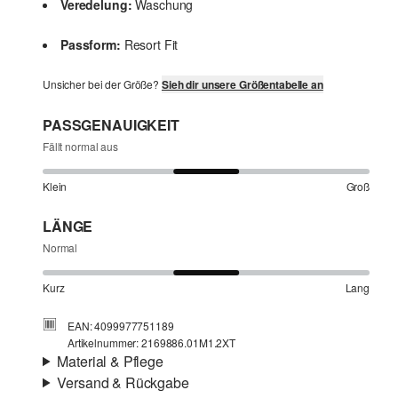
Veredelung:
Waschung
Passform:
Resort Fit
Unsicher bei der Größe?
Sieh dir unsere Größentabelle an
PASSGENAUIGKEIT
Fällt normal aus
Klein
Groß
LÄNGE
Normal
Kurz
Lang
EAN: 4099977751189
Artikelnummer: 2169886.01M1.2XT
Material & Pflege
Versand & Rückgabe