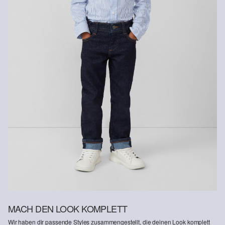
Rückerstattungsbetrag abgezogen.
Rückgabefrist
Gastkunden können ihre Artikel innerhalb von 14 Tagen nach
Erhalt der Ware an uns zurückschicken. Fashion Card und VIP
Kunden haben nach Erhalt der Ware 30 Tage Zeit, um ihre Artikel
an uns zurückzusenden.
Weitere Informationen sind unserer „
Hilfe & FAQ
“ Seite zu
entnehmen.
Deine Retoure kannst du
HIER
online anmelden.
MACH DEN LOOK KOMPLETT
Wir haben dir passende Styles zusammengestellt, die deinen Look komplett