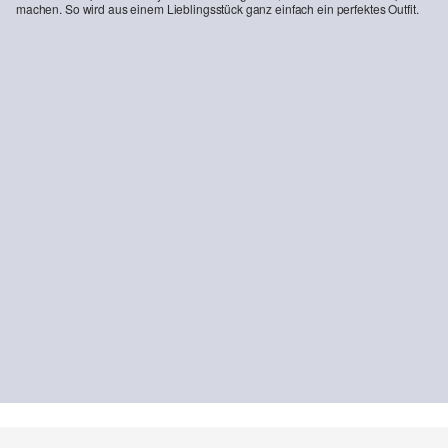
machen. So wird aus einem Lieblingsstück ganz einfach ein perfektes Outfit.
-16%
Jeans Pelle / Regular Fit / Mid Rise / Straight Leg / Rinse Washed
24,99 €
29,99 €