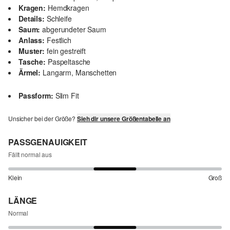
Kragen:
Hemdkragen
Details:
Schleife
Saum:
abgerundeter Saum
Anlass:
Festlich
Muster:
fein gestreift
Tasche:
Paspeltasche
Ärmel:
Langarm, Manschetten
Passform:
Slim Fit
Unsicher bei der Größe?
Sieh dir unsere Größentabelle an
PASSGENAUIGKEIT
Fällt normal aus
Klein
Groß
LÄNGE
Normal