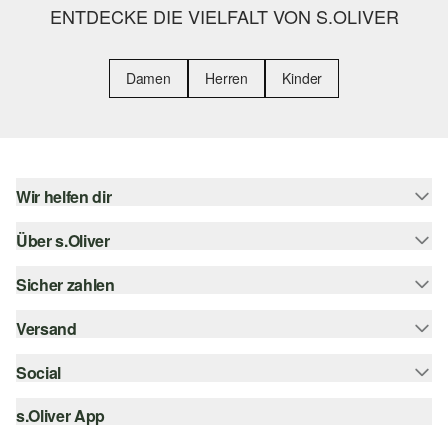
ENTDECKE DIE VIELFALT VON S.OLIVER
Damen
Herren
Kinder
Wir helfen dir
Über s.Oliver
Hilfe & FAQ
Größenberatung
Sicher zahlen
s.Oliver Magazin
Rückgabe
Whatsapp
Versand
Rechnung
Barrierefreiheitserklärung
s.Oliver Card
Kreditkarte
Social
Sendungsverfolgung
Top-Kategorien
Digitale Geschenkkarte
PayPal
DHL
s.Oliver App
Bestellung widerrufen
instagram
s.Oliver Group
Klarna
DHL Packstation