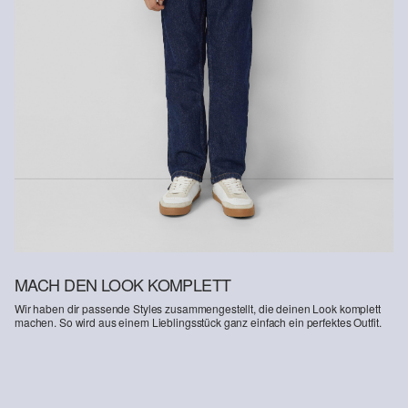
Kunden haben nach Erhalt der Ware 30 Tage Zeit, um ihre Artikel
an uns zurückzusenden.
Weitere Informationen sind unserer „
Hilfe & FAQ
“ Seite zu
entnehmen.
Deine Retoure kannst du
HIER
online anmelden.
MACH DEN LOOK KOMPLETT
Wir haben dir passende Styles zusammengestellt, die deinen Look komplett
machen. So wird aus einem Lieblingsstück ganz einfach ein perfektes Outfit.