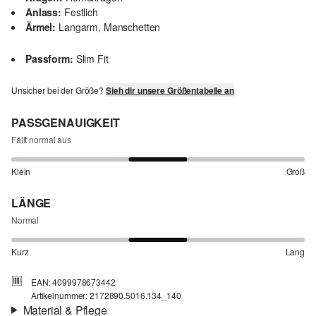
Anlass:
Festlich
Ärmel:
Langarm, Manschetten
Passform:
Slim Fit
Unsicher bei der Größe?
Sieh dir unsere Größentabelle an
PASSGENAUIGKEIT
Fällt normal aus
Klein
Groß
LÄNGE
Normal
Kurz
Lang
EAN: 4099978673442
Artikelnummer: 2172890.5016.134_140
Material & Pflege