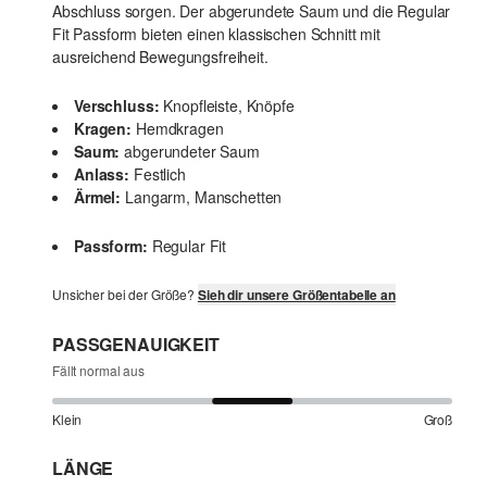
Abschluss sorgen. Der abgerundete Saum und die Regular
Fit Passform bieten einen klassischen Schnitt mit
ausreichend Bewegungsfreiheit.
Verschluss:
Knopfleiste, Knöpfe
Kragen:
Hemdkragen
Saum:
abgerundeter Saum
Anlass:
Festlich
Ärmel:
Langarm, Manschetten
Passform:
Regular Fit
Unsicher bei der Größe?
Sieh dir unsere Größentabelle an
PASSGENAUIGKEIT
Fällt normal aus
Klein
Groß
LÄNGE