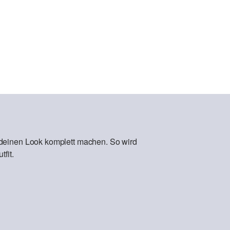
 deinen Look komplett machen. So wird
fit.