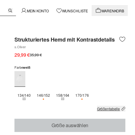
MEIN KONTO
WUNSCHLISTE
WARENKORB
Strukturiertes Hemd mit Kontrastdetails
s.Oliver
29,99 €
35,99 €
Farbe
weiß
134/140
146/152
158/164
170/176
THIS SIZE IS CURRENTLY OUT OF STOCK
NUR 3 VERFÜGBAR
THIS SIZE IS CURRENTLY OUT OF STOCK
NUR 2 VERFÜGBAR
Größentabelle
Größe auswählen