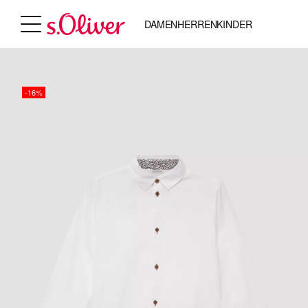
DAMEN
HERREN
KINDER
-16%