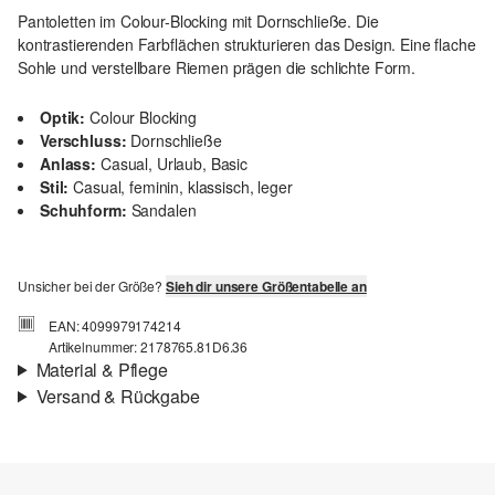
Pantoletten im Colour-Blocking mit Dornschließe. Die
kontrastierenden Farbflächen strukturieren das Design. Eine flache
Sohle und verstellbare Riemen prägen die schlichte Form.
Optik:
Colour Blocking
Verschluss:
Dornschließe
Anlass:
Casual, Urlaub, Basic
Stil:
Casual, feminin, klassisch, leger
Schuhform:
Sandalen
Unsicher bei der Größe?
Sieh dir unsere Größentabelle an
EAN: 4099979174214
Artikelnummer: 2178765.81D6.36
Material & Pflege
Versand & Rückgabe
Material:
Synthetik
Versand
Für Gast und Fashion Card Kunden fallen Versandkosten für eine
Standardlieferung einer Bestellung in Höhe von 3,95 € an. Fashion