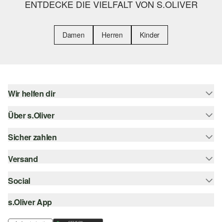
ENTDECKE DIE VIELFALT VON S.OLIVER
Damen
Herren
Kinder
Wir helfen dir
Über s.Oliver
Hilfe & FAQ
Größenberatung
Sicher zahlen
s.Oliver Magazin
Rückgabe
Whatsapp
Versand
Rechnung
Barrierefreiheitserklärung
s.Oliver Card
Kreditkarte
Social
Sendungsverfolgung
Top-Kategorien
Digitale Geschenkkarte
PayPal
DHL
s.Oliver App
Bestellung widerrufen
instagram
s.Oliver Group
Klarna
DHL Packstation
facebook