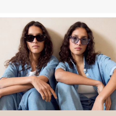
entnehmen.
Deine Retoure kannst du
HIER
online anmelden.