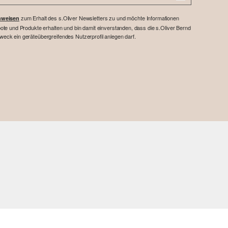
zum Erhalt des s.Oliver Newsletters zu und möchte Informationen
nweisen
te und Produkte erhalten und bin damit einverstanden, dass die s.Oliver Bernd
ck ein geräteübergreifendes Nutzerprofil anlegen darf.