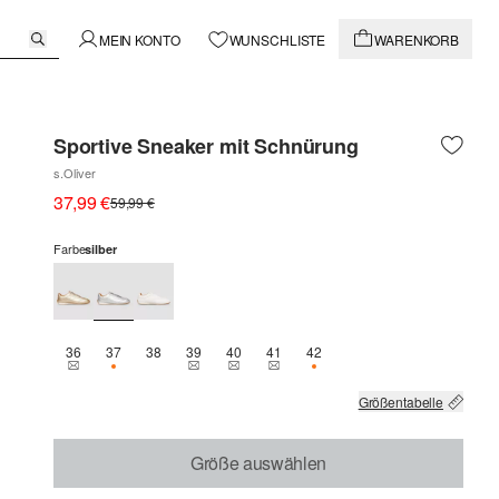
MEIN KONTO
WUNSCHLISTE
WARENKORB
Sportive Sneaker mit Schnürung
s.Oliver
37,99 €
59,99 €
Farbe
silber
36
37
38
39
40
41
42
THIS SIZE IS CURRENTLY OUT OF STOCK
NUR 2 VERFÜGBAR
THIS SIZE IS CURRENTLY OUT OF STOCK
THIS SIZE IS CURRENTLY OUT OF STOCK
THIS SIZE IS CURRENTLY OUT OF 
NUR 1 VERFÜGBAR
Größentabelle
Größe auswählen