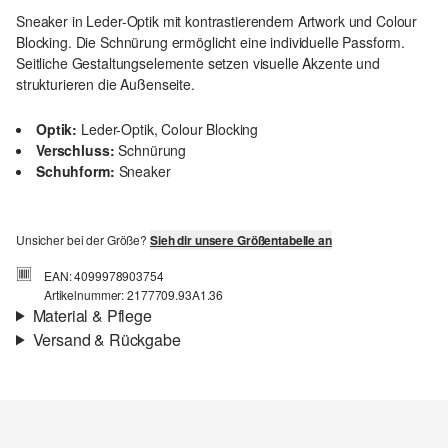
Sneaker in Leder-Optik mit kontrastierendem Artwork und Colour
Blocking. Die Schnürung ermöglicht eine individuelle Passform.
Seitliche Gestaltungselemente setzen visuelle Akzente und
strukturieren die Außenseite.
Optik:
Leder-Optik, Colour Blocking
Verschluss:
Schnürung
Schuhform:
Sneaker
Unsicher bei der Größe?
Sieh dir unsere Größentabelle an
EAN: 4099978903754
Artikelnummer: 2177709.93A1.36
Material & Pflege
Versand & Rückgabe
Material:
Synthetik
Versand
Für Gast und Fashion Card Kunden fallen Versandkosten für eine
Standardlieferung einer Bestellung in Höhe von 3,95 € an. Fashion
Card Kunden profitieren von kostenfreier Standardlieferung ab