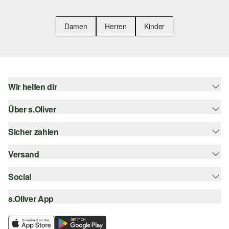
Damen
Herren
Kinder
Wir helfen dir
Über s.Oliver
Hilfe & FAQ
Größenberatung
Sicher zahlen
s.Oliver Magazin
Rückgabe
Whatsapp
Versand
Rechnung
Barrierefreiheitserklärung
s.Oliver Card
Kreditkarte
Social
Sendungsverfolgung
Top-Kategorien
Digitale Geschenkkarte
PayPal
DHL
s.Oliver App
Bestellung widerrufen
instagram
s.Oliver Group
Klarna
DHL Packstation
facebook
Career
SSL-Verschlüsselung