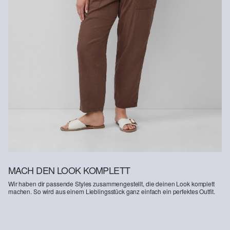
Erhalt der Ware an uns zurückschicken. Fashion Card und VIP
Kunden haben nach Erhalt der Ware 30 Tage Zeit, um ihre Artikel
an uns zurückzusenden.
Weitere Informationen sind unserer „
Hilfe & FAQ
“ Seite zu
entnehmen.
Deine Retoure kannst du
HIER
online anmelden.
MACH DEN LOOK KOMPLETT
Wir haben dir passende Styles zusammengestellt, die deinen Look komplett
machen. So wird aus einem Lieblingsstück ganz einfach ein perfektes Outfit.