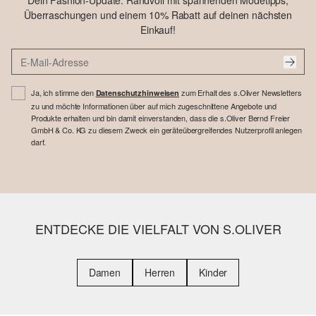
Dein Fashion-Update: Randvoll mit spannenden Modetipps,
Überraschungen und einem 10% Rabatt auf deinen nächsten
Einkauf!
Ja, ich stimme den
zum Erhalt des s.Oliver Newsletters
Datenschutzhinweisen
zu und möchte Informationen über auf mich zugeschnittene Angebote und
Produkte erhalten und bin damit einverstanden, dass die s.Oliver Bernd Freier
GmbH & Co. KG zu diesem Zweck ein geräteübergreifendes Nutzerprofil anlegen
darf.
ENTDECKE DIE VIELFALT VON S.OLIVER
Damen
Herren
Kinder