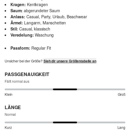
Kragen:
Kentkragen
Saum:
abgerundeter Saum
Anlass:
Casual, Party, Urlaub, Beachwear
Ärmel:
Langarm, Manschetten
Stil:
Casual, klassisch
Veredelung:
Waschung
Passform:
Regular Fit
Unsicher bei der Größe?
Sieh dir unsere Größentabelle an
PASSGENAUIGKEIT
Fällt normal aus
Klein
Groß
LÄNGE
Normal
Kurz
Lang