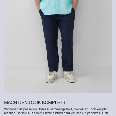
Rückgabefrist
Gastkunden können ihre Artikel innerhalb von 14 Tagen nach
Erhalt der Ware an uns zurückschicken. Fashion Card und VIP
Kunden haben nach Erhalt der Ware 30 Tage Zeit, um ihre Artikel
an uns zurückzusenden.
Weitere Informationen sind unserer „
Hilfe & FAQ
“ Seite zu
entnehmen.
Deine Retoure kannst du
HIER
online anmelden.
MACH DEN LOOK KOMPLETT
Wir haben dir passende Styles zusammengestellt, die deinen Look komplett
machen. So wird aus einem Lieblingsstück ganz einfach ein perfektes Outfit.