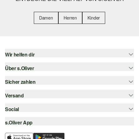
Damen
Herren
Kinder
Wir helfen dir
Über s.Oliver
Hilfe & FAQ
Größenberatung
Sicher zahlen
s.Oliver Magazin
Rückgabe
Whatsapp
Versand
Rechnung
Barrierefreiheitserklärung
s.Oliver Card
Kreditkarte
Social
Sendungsverfolgung
Top-Kategorien
Digitale Geschenkkarte
PayPal
DHL
s.Oliver App
Bestellung widerrufen
instagram
s.Oliver Group
Klarna
DHL Packstation
facebook
Career
SSL-Verschlüsselung