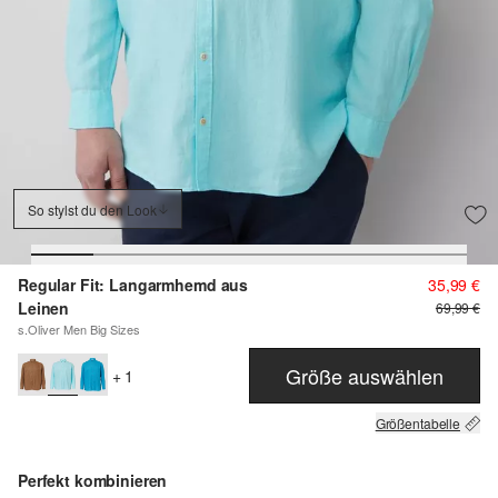
So stylst du den Look
Regular Fit: Langarmhemd aus
35,99 €
Leinen
69,99 €
s.Oliver Men Big Sizes
Größe auswählen
+ 1
Größentabelle
Perfekt kombinieren