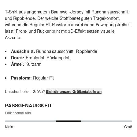
T-Shirt aus angerautem Baumwoll-Jersey mit Rundhalsausschnitt
und Rippblende. Der weiche Stoff bietet guten Tragekomfort,
während die Regular Fit-Passform ausreichend Bewegungsfreiheit
lässt. Front- und Rückenprint mit 3D-Effekt setzen visuelle
Akzente.
Ausschnitt:
Rundhalsausschnitt, Rippblende
Druck:
Frontprint, Rückenprint
Ärmel:
Kurzarm
Passform:
Regular Fit
Unsicher bei der Größe?
Sieh dir unsere Größentabelle an
PASSGENAUIGKEIT
Fällt normal aus
Klein
Groß