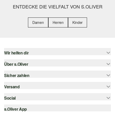
ENTDECKE DIE VIELFALT VON S.OLIVER
Damen
Herren
Kinder
Wir helfen dir
Über s.Oliver
Hilfe & FAQ
Größenberatung
Sicher zahlen
s.Oliver Magazin
Rückgabe
Whatsapp
Versand
Rechnung
Barrierefreiheitserklärung
s.Oliver Card
Kreditkarte
Social
Sendungsverfolgung
Top-Kategorien
Digitale Geschenkkarte
PayPal
DHL
s.Oliver App
Bestellung widerrufen
instagram
s.Oliver Group
Klarna