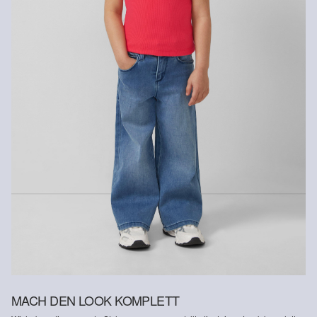
Rückerstattungsbetrag abgezogen.
Rückgabefrist
Gastkunden können ihre Artikel innerhalb von 14 Tagen nach
Erhalt der Ware an uns zurückschicken. Fashion Card und VIP
Kunden haben nach Erhalt der Ware 30 Tage Zeit, um ihre Artikel
an uns zurückzusenden.
Weitere Informationen sind unserer „
Hilfe & FAQ
“ Seite zu
entnehmen.
Deine Retoure kannst du
HIER
online anmelden.
MACH DEN LOOK KOMPLETT