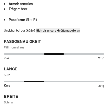
Ärmel:
ärmellos
Träger:
breit
Passform:
Slim Fit
Unsicher bei der Größe?
Sieh dir unsere Größentabelle an
PASSGENAUIGKEIT
Fällt normal aus
Klein
Groß
LÄNGE
Kurz
Kurz
Lang
BREITE
Schmal