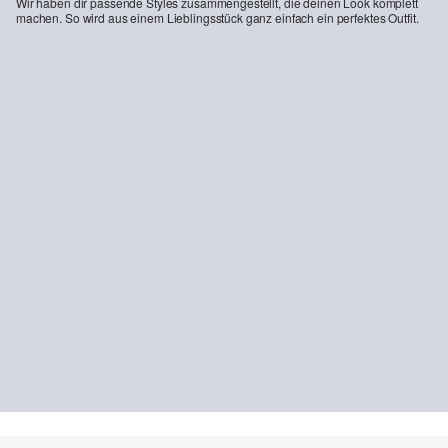
Wir haben dir passende Styles zusammengestellt, die deinen Look komplett
machen. So wird aus einem Lieblingsstück ganz einfach ein perfektes Outfit.
-30%
Jeans / Regular Fit / High Rise / Wide Leg / Weitenregulierung innen / soft & warm
24,99 €
35,99 €