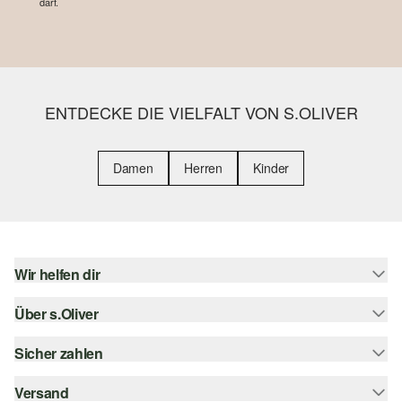
darf.
ENTDECKE DIE VIELFALT VON S.OLIVER
Damen
Herren
Kinder
Wir helfen dir
Über s.Oliver
Hilfe & FAQ
Größenberatung
Sicher zahlen
s.Oliver Magazin
Rückgabe
Whatsapp
Versand
Rechnung