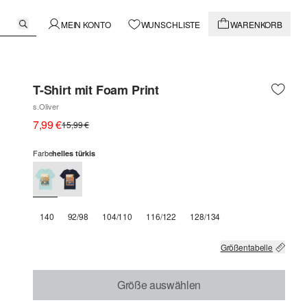
MEIN KONTO
WUNSCHLISTE
WARENKORB
T-Shirt mit Foam Print
s.Oliver
7,99 €
15,99 €
Farbe
helles türkis
140
92/98
104/110
116/122
128/134
Größentabelle
Größe auswählen