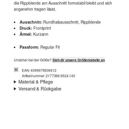
die Rippblende am Ausschnitt formstabil bleibt und sich
angenehm tragen lässt.
Ausschnitt:
Rundhalsausschnitt, Rippblende
Druck:
Frontprint
Ärmel:
Kurzarm
Passform:
Regular Fit
Unsicher bei der Größe?
Sieh dir unsere Größentabelle an
EAN: 4099979306912
Artikelnummer: 2177396.6524.140
Material & Pflege
Versand & Rückgabe
Stoff:
Jersey
Versand
Eigenschaft:
weich
Für Gast und Fashion Card Kunden fallen Versandkosten
Material:
Baumwolle
für eine Standardlieferung einer Bestellung in Höhe von
3,95 € an. Fashion Card Kunden profitieren von
kostenfreier Standardlieferung ab einem