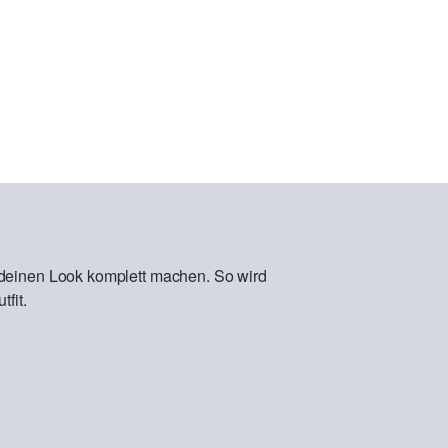
 deinen Look komplett machen. So wird
fit.