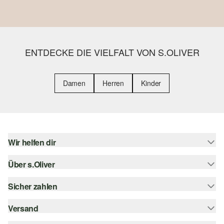
ENTDECKE DIE VIELFALT VON S.OLIVER
Damen
Herren
Kinder
Wir helfen dir
Über s.Oliver
Hilfe & FAQ
Größenberatung
Sicher zahlen
s.Oliver Magazin
Rückgabe
Whatsapp
Versand
Rechnung
Barrierefreiheitserklärung
s.Oliver Card