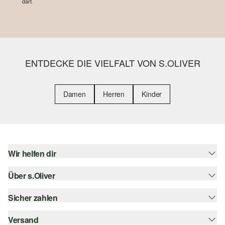
darf.
ENTDECKE DIE VIELFALT VON S.OLIVER
Damen
Herren
Kinder
Wir helfen dir
Über s.Oliver
Hilfe & FAQ
Größenberatung
Sicher zahlen
s.Oliver Magazin
Rückgabe
Whatsapp
Versand
Rechnung