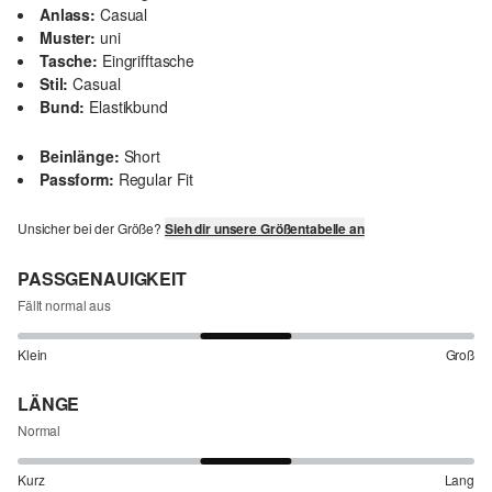
Anlass:
Casual
Muster:
uni
Tasche:
Eingrifftasche
Stil:
Casual
Bund:
Elastikbund
Beinlänge:
Short
Passform:
Regular Fit
Unsicher bei der Größe?
Sieh dir unsere Größentabelle an
PASSGENAUIGKEIT
Fällt normal aus
Klein
Groß
LÄNGE
Normal
Kurz
Lang