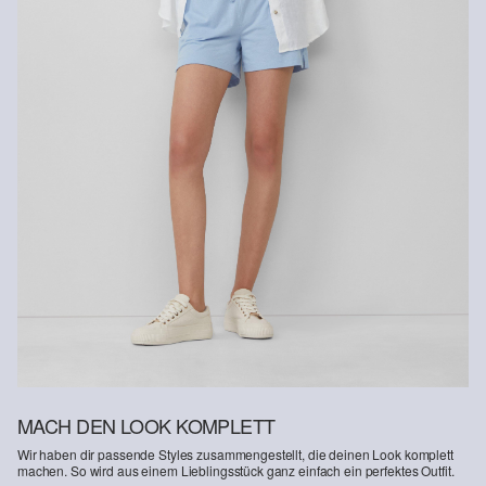
Rückgabefrist
Gastkunden können ihre Artikel innerhalb von 14 Tagen nach
Erhalt der Ware an uns zurückschicken. Fashion Card und VIP
Kunden haben nach Erhalt der Ware 30 Tage Zeit, um ihre Artikel
an uns zurückzusenden.
Weitere Informationen sind unserer „
Hilfe & FAQ
“ Seite zu
entnehmen.
Deine Retoure kannst du
HIER
online anmelden.
MACH DEN LOOK KOMPLETT
Wir haben dir passende Styles zusammengestellt, die deinen Look komplett
machen. So wird aus einem Lieblingsstück ganz einfach ein perfektes Outfit.