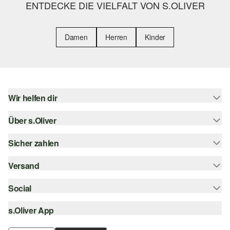
ENTDECKE DIE VIELFALT VON S.OLIVER
Damen
Herren
Kinder
Wir helfen dir
Über s.Oliver
Hilfe & FAQ
Größenberatung
Sicher zahlen
s.Oliver Magazin
Rückgabe
Whatsapp
Versand
Rechnung
Barrierefreiheitserklärung
s.Oliver Card
Kreditkarte
Social
Sendungsverfolgung
Top-Kategorien
Digitale Geschenkkarte
PayPal
DHL
s.Oliver App
Bestellung widerrufen
instagram
s.Oliver Group
Klarna
DHL Packstation
facebook