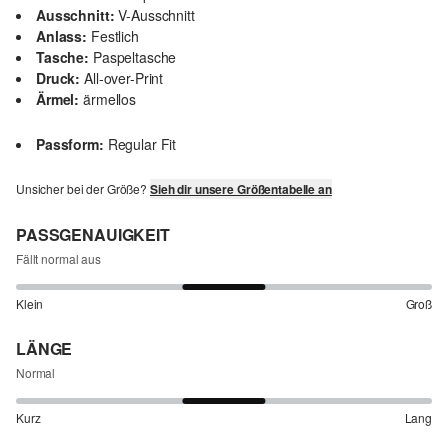
Ausschnitt:
V-Ausschnitt
Anlass:
Festlich
Tasche:
Paspeltasche
Druck:
All-over-Print
Ärmel:
ärmellos
Passform:
Regular Fit
Unsicher bei der Größe?
Sieh dir unsere Größentabelle an
PASSGENAUIGKEIT
Fällt normal aus
Klein
Groß
LÄNGE
Normal
Kurz
Lang