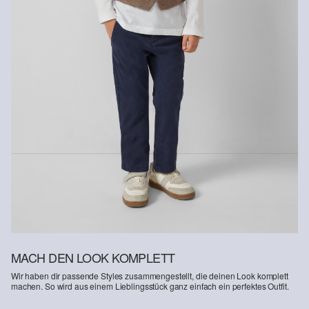
Rückgabefrist
Gastkunden können ihre Artikel innerhalb von 14 Tagen nach
Erhalt der Ware an uns zurückschicken. Fashion Card und VIP
Kunden haben nach Erhalt der Ware 30 Tage Zeit, um ihre Artikel
an uns zurückzusenden.
Weitere Informationen sind unserer „
Hilfe & FAQ
“ Seite zu
entnehmen.
Deine Retoure kannst du
HIER
online anmelden.
MACH DEN LOOK KOMPLETT
Wir haben dir passende Styles zusammengestellt, die deinen Look komplett
machen. So wird aus einem Lieblingsstück ganz einfach ein perfektes Outfit.