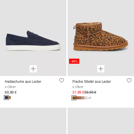
-46%
Halbschuhe aus Leder
Flache Stiefel aus Leder
s.Oliver
s.Oliver
69,99 €
31,99 €
59,95 €
+4