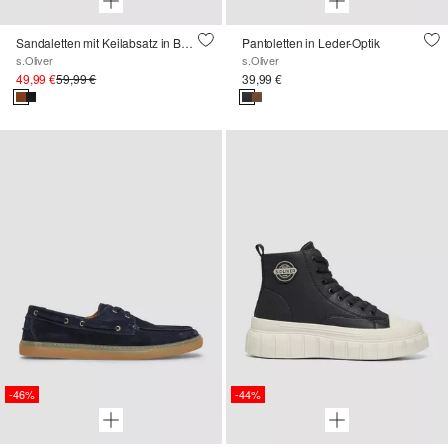
Sandaletten mit Keilabsatz in Bast-Optik
Pantoletten in Leder-Optik
s.Oliver
s.Oliver
49,99 €
59,99 €
39,99 €
-46%
-44%