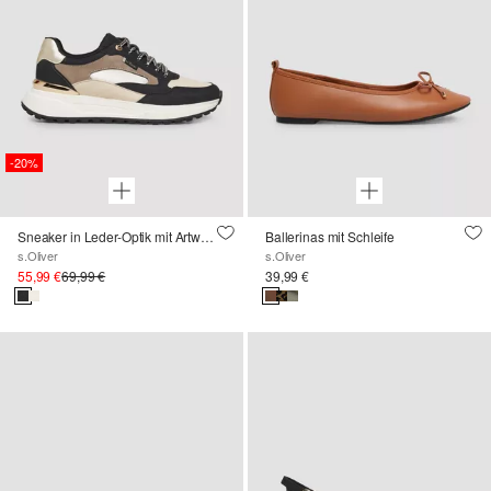
-20%
Sneaker in Leder-Optik mit Artwork
Ballerinas mit Schleife
s.Oliver
s.Oliver
55,99 €
69,99 €
39,99 €