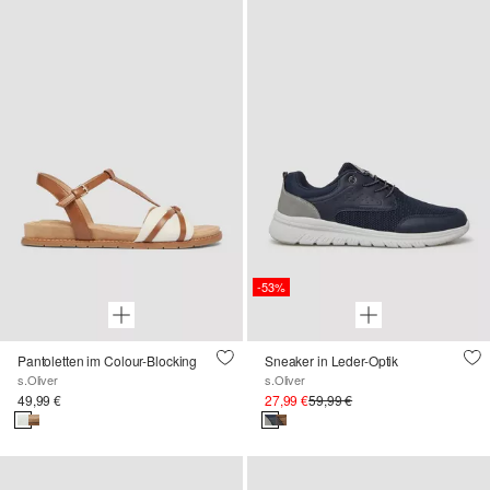
-53%
Pantoletten im Colour-Blocking
Sneaker in Leder-Optik
s.Oliver
s.Oliver
49,99 €
27,99 €
59,99 €