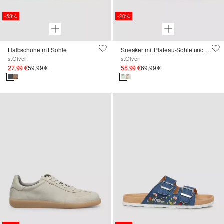
-53%
-20%
Halbschuhe mit Sohle
Sneaker mit Plateau-Sohle und Logo-Detail
s.Oliver
s.Oliver
27,99 €
59,99 €
55,99 €
69,99 €