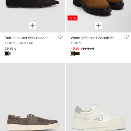
-53%
Ballerinas aus Veloursleder
Warm gefütterte Lederstiefel
s.Oliver BLACK LABEL
s.Oliver
69,99 €
46,99 €
99,95 €