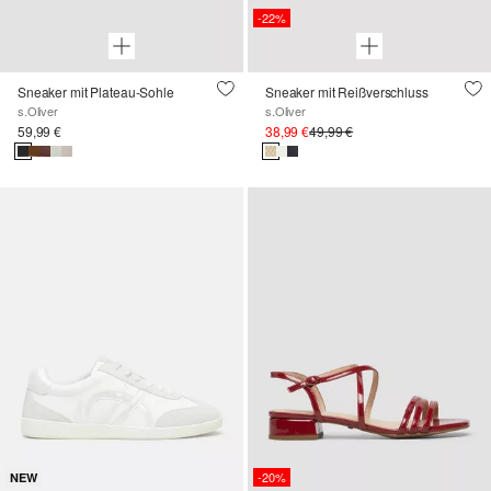
-22%
Sneaker mit Plateau-Sohle
Sneaker mit Reißverschluss
s.Oliver
s.Oliver
59,99 €
38,99 €
49,99 €
-20%
NEW