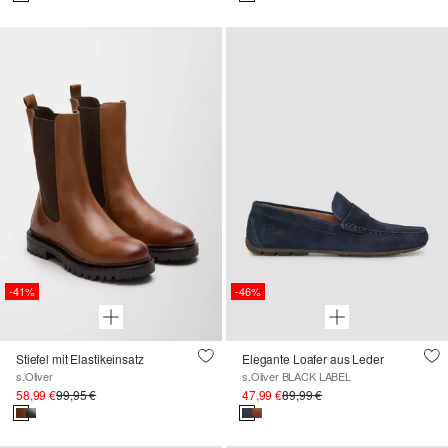
-41%
-46%
Stiefel mit Elastikeinsatz
Elegante Loafer aus Leder
s.Oliver
s.Oliver BLACK LABEL
58,99 €
99,95 €
47,99 €
89,99 €