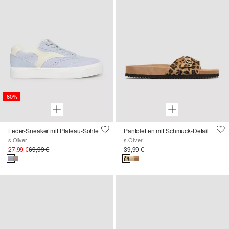
-60%
Leder-Sneaker mit Plateau-Sohle
Pantoletten mit Schmuck-Detail
s.Oliver
s.Oliver
27,99 €
69,99 €
39,99 €