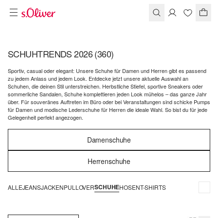
SCHUHTRENDS 2026
(360)
Sportiv, casual oder elegant: Unsere Schuhe für Damen und Herren gibt es passend
zu jedem Anlass und jedem Look. Entdecke jetzt unsere aktuelle Auswahl an
Schuhen, die deinen Stil unterstreichen. Herbstliche Stiefel, sportive Sneakers oder
sommerliche Sandalen, Schuhe komplettieren jeden Look mühelos – das ganze Jahr
über. Für souveränes Auftreten im Büro oder bei Veranstaltungen sind schicke Pumps
für Damen und modische Lederschuhe für Herren die ideale Wahl. So bist du für jede
Gelegenheit perfekt angezogen.
Damenschuhe
Herrenschuhe
SCHUHE
ALLE
JEANS
JACKEN
PULLOVER
HOSEN
T-SHIRTS