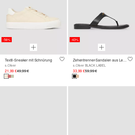
-56%
-43%
Textil-Sneaker mit Schnürung
Zehentrenner-Sandalen aus Leder mit dekorativem Detail
s.Oliver
s.Oliver BLACK LABEL
21,99 €
49,99 €
33,99 €
59,99 €