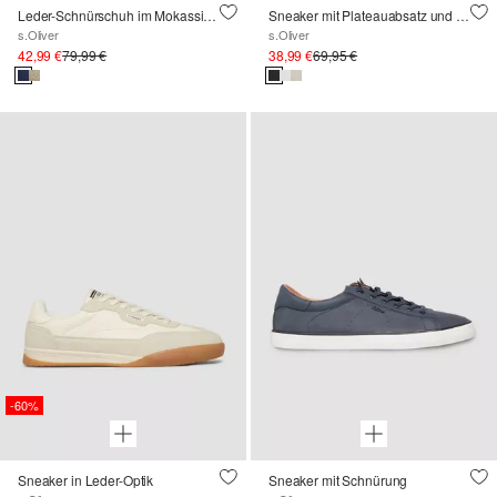
Leder-Schnürschuh im Mokassin-Stil
Sneaker mit Plateauabsatz und Logo-Patch
s.Oliver
s.Oliver
42,99 €
79,99 €
38,99 €
69,95 €
-60%
Sneaker in Leder-Optik
Sneaker mit Schnürung