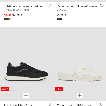
Echtleder-Sandalen mit dekorativen Details
Zehentrenner mit Logo-Stickerei
s.Oliver BLACK LABEL
s.Oliver
55,99 €
69,99 €
29,99 €
-60%
-19%
Sneaker mit Schnürung
Zehentrenner mit Glitzergarn