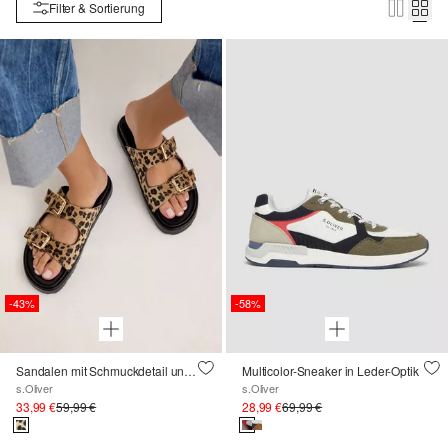
Filter & Sortierung
-43%
-58%
Sandalen mit Schmuckdetail und Leo-Print
Multicolor-Sneaker in Leder-Optik
s.Oliver
s.Oliver
33,99 €
59,99 €
28,99 €
69,99 €