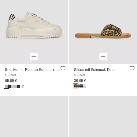
Sneaker mit Plateau-Sohle und Leo-Detail
Slides mit Schmuck-Detail
s.Oliver
s.Oliver
65,99 €
39,99 €
+2