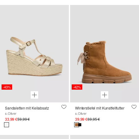
-43%
-42%
Sandaletten mit Keilabsatz
Winterstiefel mit Kunstfellfutter
s.Oliver
s.Oliver
33,99 €
59,99 €
39,99 €
69,95 €