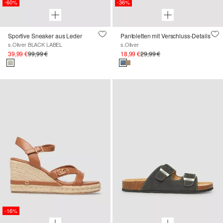
-60%
-36%
Sportive Sneaker aus Leder
Pantoletten mit Verschluss-Details
s.Oliver BLACK LABEL
s.Oliver
39,99 €
99,99 €
18,99 €
29,99 €
-16%