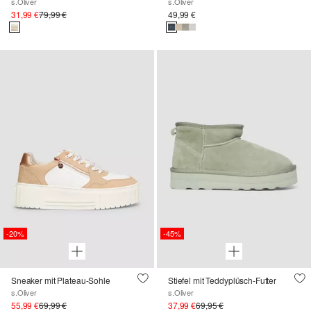
s.Oliver
s.Oliver
31,99 €
79,99 €
49,99 €
-20%
-45%
Sneaker mit Plateau-Sohle
Stiefel mit Teddyplüsch-Futter
s.Oliver
s.Oliver
55,99 €
69,99 €
37,99 €
69,95 €