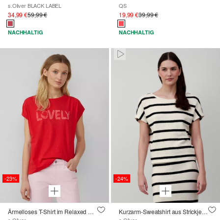
s.Oliver BLACK LABEL
QS
34,99 €
59,99 €
19,99 €
39,99 €
NACHHALTIG
NACHHALTIG
Pausiert • Stumm
-23%
-24%
Ärmelloses T-Shirt im Relaxed Fit mit Frontprint
Kurzarm-Sweatshirt aus Strickjersey mit überschnittenen Schultern
s.Oliver
s.Oliver