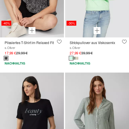
-40%
-30%
Plissiertes T-Shirt im Relaxed Fit
Strickpullover aus Viskosemix
s.Oliver
s.Oliver
17,99 €
29,99 €
27,99 €
39,99 €
NACHHALTIG
NACHHALTIG