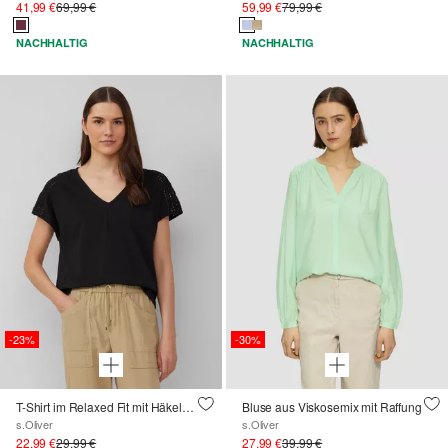
41,99 €
69,99 €
59,99 €
79,99 €
NACHHALTIG
NACHHALTIG
-23%
-30%
T-Shirt im Relaxed Fit mit Häkelspitze
Bluse aus Viskosemix mit Raffung
s.Oliver
s.Oliver
22,99 €
29,99 €
27,99 €
39,99 €