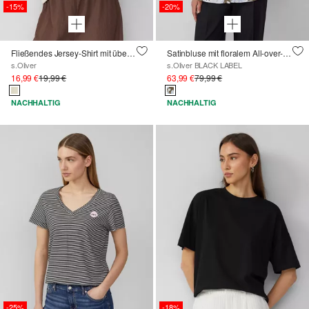
-15%
-20%
Fließendes Jersey-Shirt mit überschnittenen Schultern
Satinbluse mit floralem All-over-Print
s.Oliver
s.Oliver BLACK LABEL
16,99 €
19,99 €
63,99 €
79,99 €
NACHHALTIG
NACHHALTIG
-25%
-18%