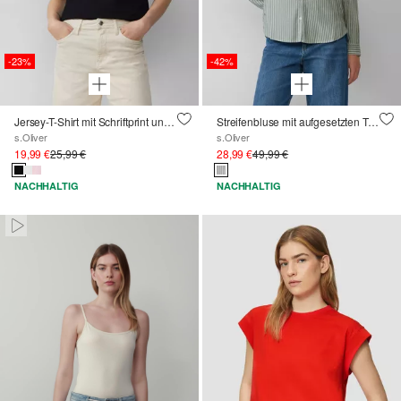
-23%
-42%
Jersey-T-Shirt mit Schriftprint und Pailletten
Streifenbluse mit aufgesetzten Taschen
s.Oliver
s.Oliver
19,99 €
25,99 €
28,99 €
49,99 €
NACHHALTIG
NACHHALTIG
Pausiert • Stumm