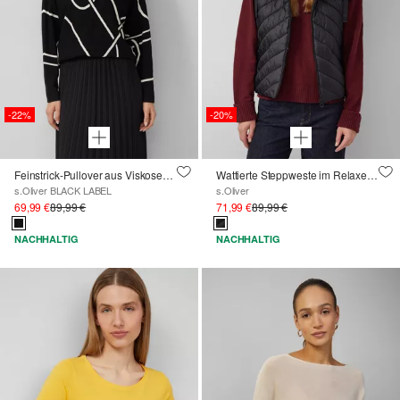
-22%
-20%
Feinstrick-Pullover aus Viskosemix mit Fledermausärmeln
Wattierte Steppweste im Relaxed Fit
s.Oliver BLACK LABEL
s.Oliver
69,99 €
89,99 €
71,99 €
89,99 €
NACHHALTIG
NACHHALTIG