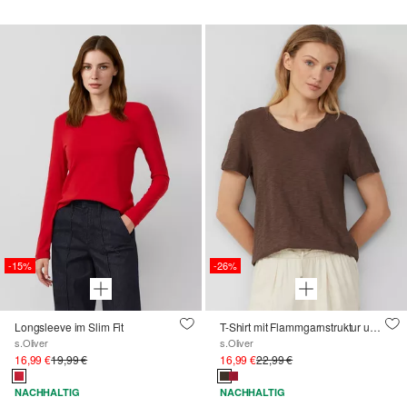
-15%
-26%
Longsleeve im Slim Fit
T-Shirt mit Flammgarnstruktur und Ausschnitt-Detail
s.Oliver
s.Oliver
16,99 €
19,99 €
16,99 €
22,99 €
NACHHALTIG
NACHHALTIG