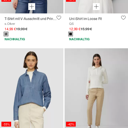
T-Shirt mit V-Ausschnitt und Print-Detail
Uni-Shirt im Loose Fit
s.Oliver
QS
14,99 €
19,99 €
12,99 €
15,99 €
NACHHALTIG
NACHHALTIG
-33%
-42%