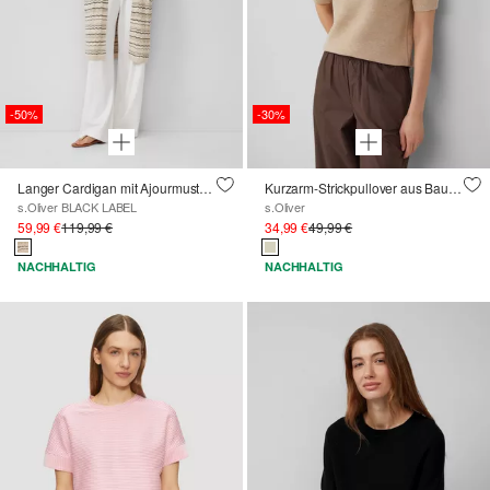
-50%
-30%
Langer Cardigan mit Ajourmuster und Glitzergarn
Kurzarm-Strickpullover aus Baumwollmix
s.Oliver BLACK LABEL
s.Oliver
59,99 €
119,99 €
34,99 €
49,99 €
NACHHALTIG
NACHHALTIG