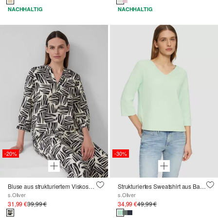
NACHHALTIG
NACHHALTIG
-20%
-30%
Bluse aus strukturiertem Viskosemix mit All-over-Print
Strukturiertes Sweatshirt aus Baumwollmix mit 3/4-Ärmeln
s.Oliver
s.Oliver
31,99 €
39,99 €
34,99 €
49,99 €