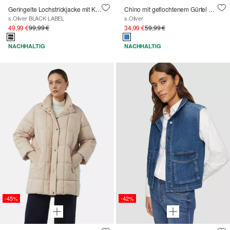
Geringelte Lochstrickjacke mit Knöpfen
Chino mit geflochtenem Gürtel und Garment Dye
s.Oliver BLACK LABEL
s.Oliver
49,99 €
99,99 €
34,99 €
59,99 €
NACHHALTIG
NACHHALTIG
-45%
-42%