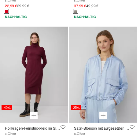
22,99 €
29,99 €
37,99 €
49,99 €
NACHHALTIG
NACHHALTIG
-40%
-25%
Rollkragen-Feinstrickkleid im Slim Fit aus Viskosemix
Satin-Blouson mit aufgesetzten Taschen und elastischem Saum
s.Oliver
s.Oliver