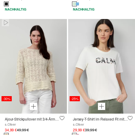
NACHHALTIG
NACHHALTIG
Pausiert • Stumm
-30%
-25%
Ajour-Strickpullover mit 3/4-Ärmeln
Jersey-T-Shirt im Relaxed Fit mit Artwork
s.Oliver
s.Oliver
34,99 €
49,99 €
29,99 €
39,99 €