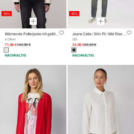
-52%
-50%
Wärmende Pufferjacke mit gefütterter Teddyplüsch-Kapuze
Jeans Catie / Slim Fit / Mid Rise / Slim Leg / Knopfleiste
s.Oliver
QS
71,99 €
149,99 €
34,99 €
69,99 €
NACHHALTIG
NACHHALTIG