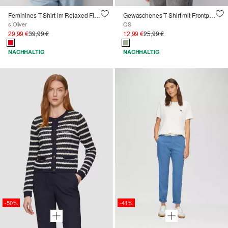
Feminines T-Shirt im Relaxed Fit mit Struktur
Gewaschenes T-Shirt mit Frontprint
s.Oliver
QS
29,99 €
39,99 €
12,99 €
25,99 €
NACHHALTIG
NACHHALTIG
-50%
-41%