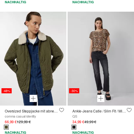
NACHHALTIG
NACHHALTIG
-48%
-30%
Oversized Steppjacke mit abnehmbarem Teddykragen
Ankle-Jeans Catie / Slim Fit / Mid Rise / Straight Leg / Super Stretch
comma casual identity
QS
66,99 €
129,99 €
34,99 €
49,99 €
NACHHALTIG
NACHHALTIG