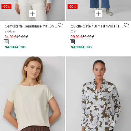
-30%
-50%
Gemusterte Hemdbluse mit Tunnelzug am Saum
Culotte Catie / Slim Fit / Mid Rise / Wide Leg
s.Oliver
QS
34,99 €
49,99 €
29,99 €
59,99 €
NACHHALTIG
NACHHALTIG