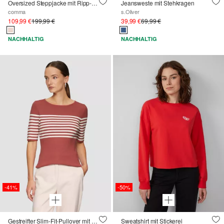
Oversized Steppjacke mit Ripp-Details
Jeansweste mit Stehkragen
comma
s.Oliver
109,99 €
199,99 €
39,99 €
69,99 €
NACHHALTIG
NACHHALTIG
-41%
-50%
Gestreifter Slim-Fit-Pullover mit kurzen Ärmeln
Sweatshirt mit Stickerei