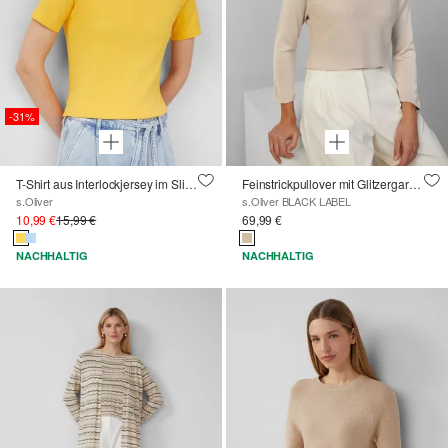
-31%
T-Shirt aus Interlockjersey im Slim Fit
Feinstrickpullover mit Glitzergarn und Fledermausärmeln
s.Oliver
s.Oliver BLACK LABEL
10,99 €
15,99 €
69,99 €
NACHHALTIG
NACHHALTIG