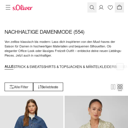
NACHHALTIGE DAMENMODE
(554)
Von zeitlos-klassisch bis modern: Lass dich inspirieren von den Must-haves der
Saison für Damen in hochwertigen Materialien und bequemen Silhouetten. Ob
eleganter Office-Look oder lässiges Freizeit-Outfit – entdecke deine neuen Lieblings-
Pieces. Jetzt auch in nachhaltiger.
ALLE
STRICK & SWEATS
SHIRTS & TOPS
JACKEN & MÄNTEL
KLEIDER
BLUSE
Alle Filter
Beliebteste