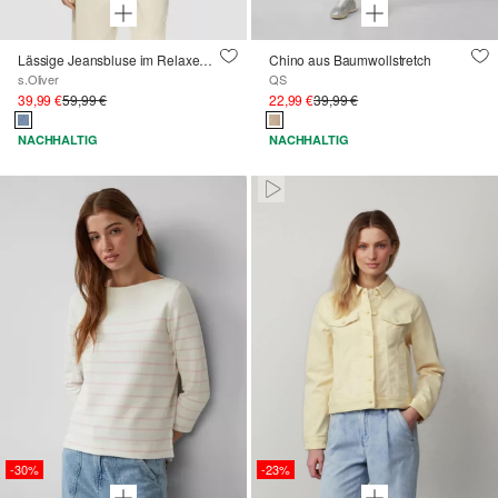
Lässige Jeansbluse im Relaxed Fit
Chino aus Baumwollstretch
s.Oliver
QS
39,99 €
59,99 €
22,99 €
39,99 €
NACHHALTIG
NACHHALTIG
Pausiert • Stumm
-30%
-23%