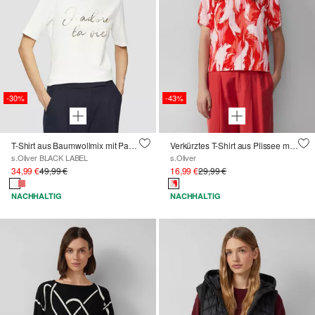
-30%
-43%
T-Shirt aus Baumwollmix mit Pailletten-Schriftzug
Verkürztes T-Shirt aus Plissee mit Rundhalsausschnitt
s.Oliver BLACK LABEL
s.Oliver
34,99 €
49,99 €
16,99 €
29,99 €
NACHHALTIG
NACHHALTIG