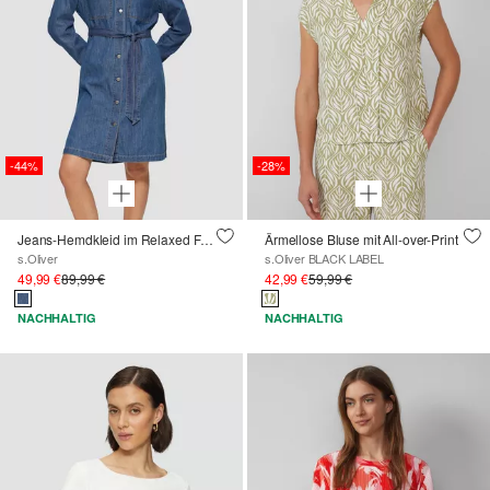
-44%
-28%
Jeans-Hemdkleid im Relaxed Fit mit Bindegürtel
Ärmellose Bluse mit All-over-Print
s.Oliver
s.Oliver BLACK LABEL
49,99 €
89,99 €
42,99 €
59,99 €
NACHHALTIG
NACHHALTIG