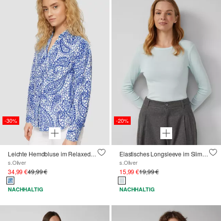
-30%
-20%
Leichte Hemdbluse im Relaxed Fit mit Turn-up
Elastisches Longsleeve im Slim Fit
s.Oliver
s.Oliver
34,99 €
49,99 €
15,99 €
19,99 €
NACHHALTIG
NACHHALTIG