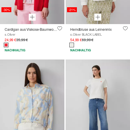
-30%
-21%
Cardigan aus Viskose-Baumwollmix
Hemdbluse aus Leinenmix
s.Oliver
s.Oliver BLACK LABEL
24,99 €
35,99 €
54,99 €
69,99 €
NACHHALTIG
NACHHALTIG