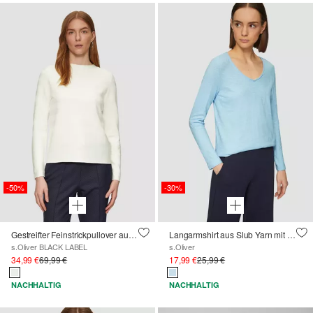
-50%
-30%
Gestreifter Feinstrickpullover aus Viskosemix
Langarmshirt aus Slub Yarn mit Rollkanten am Ausschnitt
s.Oliver BLACK LABEL
s.Oliver
34,99 €
69,99 €
17,99 €
25,99 €
NACHHALTIG
NACHHALTIG