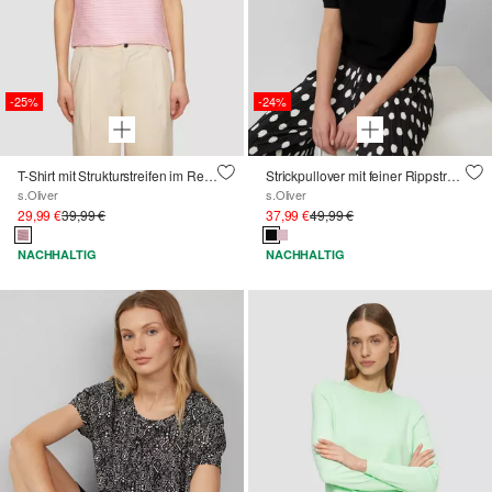
-25%
-24%
T-Shirt mit Strukturstreifen im Relaxed Fit
Strickpullover mit feiner Rippstruktur
s.Oliver
s.Oliver
29,99 €
39,99 €
37,99 €
49,99 €
NACHHALTIG
NACHHALTIG