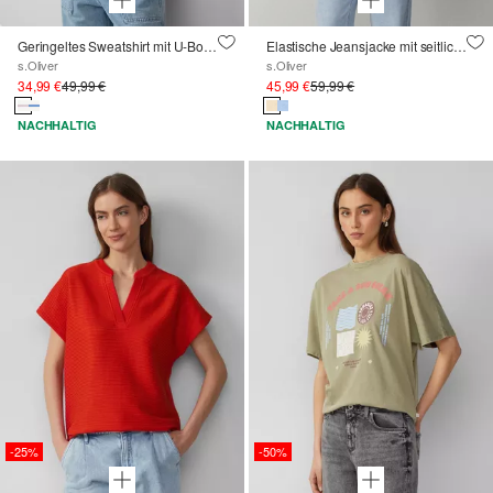
Geringeltes Sweatshirt mit U-Boot-Ausschnitt
Elastische Jeansjacke mit seitlichen Eingrifftaschen
s.Oliver
s.Oliver
34,99 €
49,99 €
45,99 €
59,99 €
NACHHALTIG
NACHHALTIG
-25%
-50%