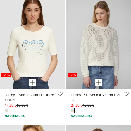
-25%
-50%
Jersey-T-Shirt im Slim Fit mit Frontprint
Unisex Pullover mit Ajourmuster
s.Oliver
QS
14,99 €
19,99 €
24,99 €
49,99 €
NACHHALTIG
NACHHALTIG