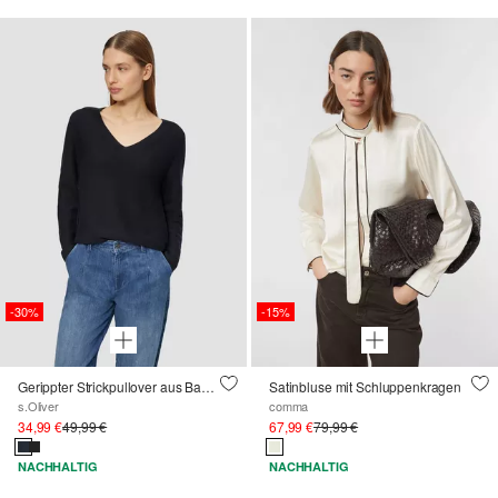
-30%
-15%
Gerippter Strickpullover aus Baumwollmix mit V-Ausschnitt
Satinbluse mit Schluppenkragen
s.Oliver
comma
34,99 €
49,99 €
67,99 €
79,99 €
NACHHALTIG
NACHHALTIG