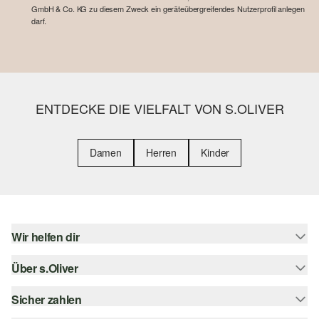
GmbH & Co. KG zu diesem Zweck ein geräteübergreifendes Nutzerprofil anlegen
darf.
ENTDECKE DIE VIELFALT VON S.OLIVER
Damen
Herren
Kinder
Wir helfen dir
Über s.Oliver
Hilfe & FAQ
Größenberatung
Sicher zahlen
s.Oliver Magazin
Rückgabe