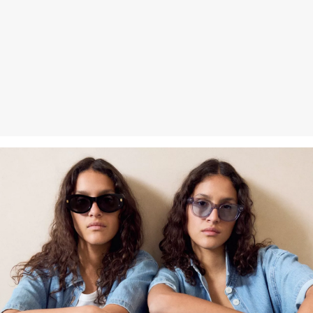
Gastkunden können ihre Artikel innerhalb von 14 Tagen nach
Erhalt der Ware an uns zurückschicken. Fashion Card und VIP
Kunden haben nach Erhalt der Ware 30 Tage Zeit, um ihre Artikel
an uns zurückzusenden.
Weitere Informationen sind unserer „
Hilfe & FAQ
“ Seite zu
entnehmen.
Deine Retoure kannst du
HIER
online anmelden.