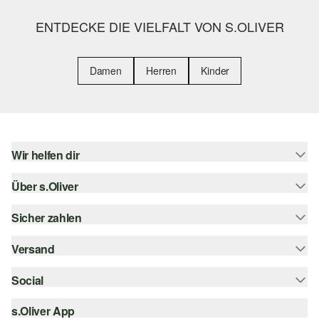
ENTDECKE DIE VIELFALT VON S.OLIVER
Damen
Herren
Kinder
Wir helfen dir
Über s.Oliver
Hilfe & FAQ
Größenberatung
Sicher zahlen
s.Oliver Magazin
Rückgabe
Whatsapp
Versand
Rechnung
Barrierefreiheitserklärung
s.Oliver Card
Kreditkarte
Social
Sendungsverfolgung
Top-Kategorien
Digitale Geschenkkarte
PayPal
DHL
s.Oliver App
Bestellung widerrufen
instagram
s.Oliver Group