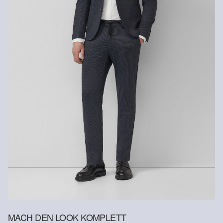
Versandkosten für die Rücklieferung werden vom
Chemische Reinigung mit Perchlorethylen
Nicht waschen
Rückerstattungsbetrag abgezogen.
Rückgabefrist
Gastkunden können ihre Artikel innerhalb von 14 Tagen nach
Erhalt der Ware an uns zurückschicken. Fashion Card und VIP
Kunden haben nach Erhalt der Ware 30 Tage Zeit, um ihre Artikel
an uns zurückzusenden.
Weitere Informationen sind unserer „
Hilfe & FAQ
“ Seite zu
entnehmen.
Deine Retoure kannst du
HIER
online anmelden.
MACH DEN LOOK KOMPLETT