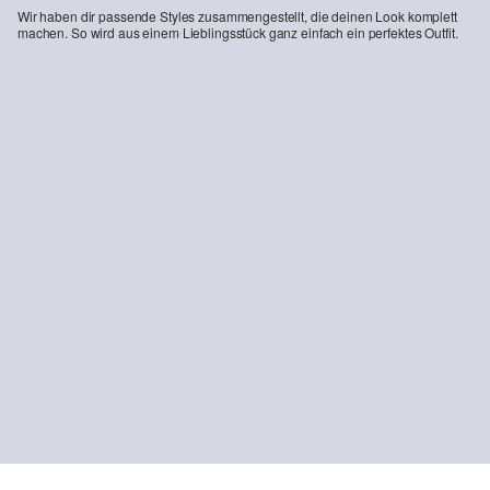
Wir haben dir passende Styles zusammengestellt, die deinen Look komplett
machen. So wird aus einem Lieblingsstück ganz einfach ein perfektes Outfit.
s.O JOGG: Elastische Anzughose Strukturmuster
69,99 €