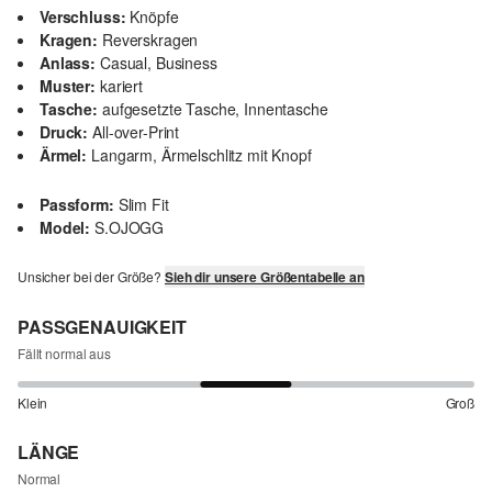
Verschluss:
Knöpfe
Kragen:
Reverskragen
Anlass:
Casual, Business
Muster:
kariert
Tasche:
aufgesetzte Tasche, Innentasche
Druck:
All-over-Print
Ärmel:
Langarm, Ärmelschlitz mit Knopf
Passform:
Slim Fit
Model:
S.OJOGG
Unsicher bei der Größe?
Sieh dir unsere Größentabelle an
PASSGENAUIGKEIT
Fällt normal aus
Klein
Groß
LÄNGE
Normal