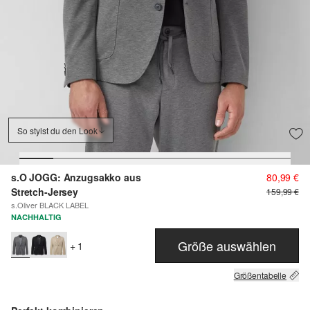
So stylst du den Look
s.O JOGG: Anzugsakko aus
80,99 €
Stretch-Jersey
159,99 €
s.Oliver BLACK LABEL
NACHHALTIG
Größe auswählen
+ 1
Größentabelle