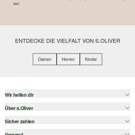
darf.
ENTDECKE DIE VIELFALT VON S.OLIVER
Damen
Herren
Kinder
Wir helfen dir
Über s.Oliver
Hilfe & FAQ
Größenberatung
Sicher zahlen
s.Oliver Magazin
Rückgabe
Whatsapp
Versand
Rechnung