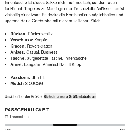
Innentasche ist dieses Sakko nicht nur modisch, sondern auch
funktional. Trage es zu Meetings oder für spezielle Anlässe – es ist
vielseitig einsetzbar. Entdecke die Kombinationsmöglichkeiten und
upgrade deine Garderobe mit diesem zeitlosen Stück!
Rücken:
Rückenschlitz
Verschluss:
Knöpfe
Kragen:
Reverskragen
Anlass:
Casual, Business
Tasche:
aufgesetzte Tasche, Innentasche
Ärmel:
Langarm, Ärmelschlitz mit Knopf
Passform:
Slim Fit
Model:
S.OJOGG
Unsicher bei der Größe?
Sieh dir unsere Größentabelle an
PASSGENAUIGKEIT
Fällt normal aus
Klein
Groß