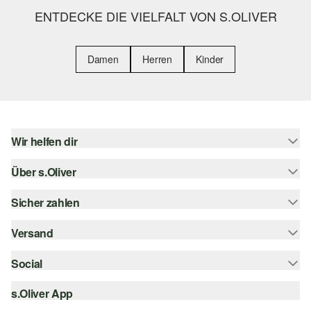
ENTDECKE DIE VIELFALT VON S.OLIVER
Damen
Herren
Kinder
Wir helfen dir
Über s.Oliver
Hilfe & FAQ
Größenberatung
Sicher zahlen
s.Oliver Magazin
Rückgabe
Whatsapp
Versand
Rechnung
Barrierefreiheitserklärung
s.Oliver Card
Kreditkarte
Social
Sendungsverfolgung
Top-Kategorien
Digitale Geschenkkarte
PayPal
DHL
s.Oliver App
Bestellung widerrufen
instagram
s.Oliver Group
Klarna