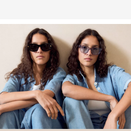
Weitere Informationen sind unserer „
Hilfe & FAQ
“ Seite zu
entnehmen.
Deine Retoure kannst du
HIER
online anmelden.