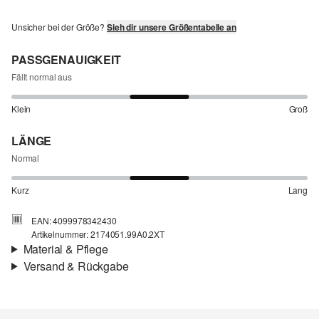
Unsicher bei der Größe?
Sieh dir unsere Größentabelle an
PASSGENAUIGKEIT
Fällt normal aus
Klein
Groß
LÄNGE
Normal
Kurz
Lang
EAN: 4099978342430
Artikelnummer: 2174051.99A0.2XT
Material & Pflege
Versand & Rückgabe
Stoff:
Popeline
Versand
Eigenschaft:
leicht elastisch
Für Gast und Fashion Card Kunden fallen Versandkosten für eine
Futter:
Webware
Standardlieferung einer Bestellung in Höhe von 3,95 € an. Fashion