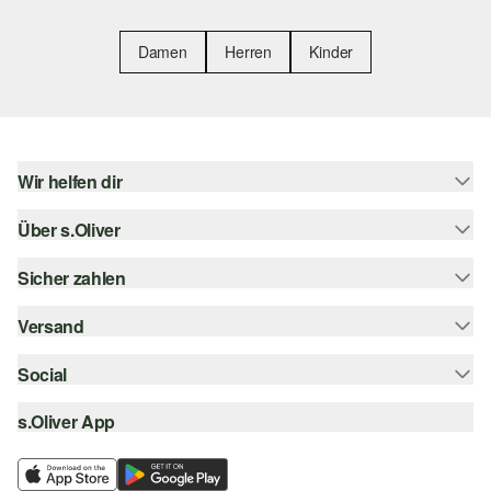
Damen
Herren
Kinder
Wir helfen dir
Über s.Oliver
Hilfe & FAQ
Größenberatung
Sicher zahlen
s.Oliver Magazin
Rückgabe
Whatsapp
Versand
Rechnung
Barrierefreiheitserklärung
s.Oliver Card
Kreditkarte
Social
Sendungsverfolgung
Top-Kategorien
Digitale Geschenkkarte
PayPal
DHL
s.Oliver App
Bestellung widerrufen
instagram
s.Oliver Group
Klarna
DHL Packstation
facebook
Career
SSL-Verschlüsselung
s.Oliver Filiale