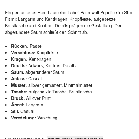
Ein gemustertes Hemd aus elastischer Baumwoll-Popeline im Slim
Fit mit Langarm und Kentkragen. Knopfleiste, aufgesetzte
Brusttasche und Kontrast-Details prägen die Gestaltung. Der
abgerundete Saum schließt den Schnitt ab.
Rücken:
Passe
Verschluss:
Knopfleiste
Kragen:
Kentkragen
Details:
Artwork, Kontrast-Details
Saum:
abgerundeter Saum
Anlass:
Casual
Muster:
allover gemustert, Minimalmuster
Tasche:
aufgesetzte Tasche, Brusttasche
Druck:
All-over-Print
Ärmel:
Langarm
Stil:
Casual
Veredelung:
Waschung
Unsicher bei der Größe?