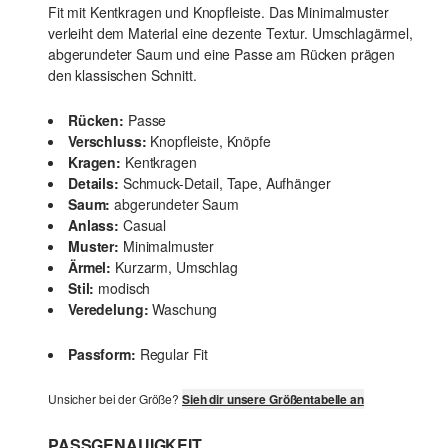
Fit mit Kentkragen und Knopfleiste. Das Minimalmuster
verleiht dem Material eine dezente Textur. Umschlagärmel,
abgerundeter Saum und eine Passe am Rücken prägen
den klassischen Schnitt.
Rücken:
Passe
Verschluss:
Knopfleiste, Knöpfe
Kragen:
Kentkragen
Details:
Schmuck-Detail, Tape, Aufhänger
Saum:
abgerundeter Saum
Anlass:
Casual
Muster:
Minimalmuster
Ärmel:
Kurzarm, Umschlag
Stil:
modisch
Veredelung:
Waschung
Passform:
Regular Fit
Unsicher bei der Größe?
Sieh dir unsere Größentabelle an
PASSGENAUIGKEIT