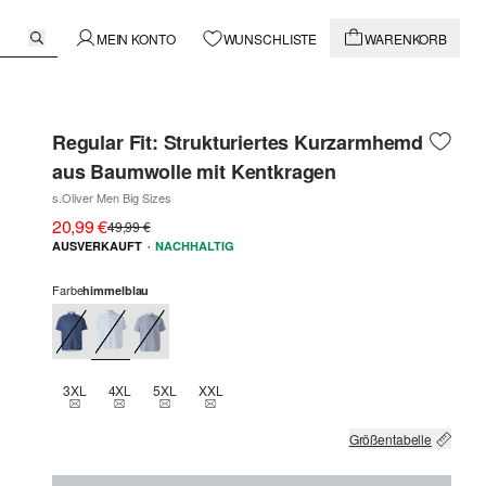
MEIN KONTO
WUNSCHLISTE
WARENKORB
Regular Fit: Strukturiertes Kurzarmhemd
aus Baumwolle mit Kentkragen
s.Oliver Men Big Sizes
20,99 €
49,99 €
·
AUSVERKAUFT
NACHHALTIG
Farbe
himmelblau
3XL
4XL
5XL
XXL
THIS SIZE IS CURRENTLY OUT OF STOCK
THIS SIZE IS CURRENTLY OUT OF STOCK
THIS SIZE IS CURRENTLY OUT OF STOCK
THIS SIZE IS CURRENTLY OUT OF STOCK
Größentabelle