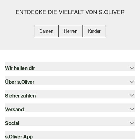
ENTDECKE DIE VIELFALT VON S.OLIVER
Damen
Herren
Kinder
Wir helfen dir
Über s.Oliver
Hilfe & FAQ
Größenberatung
Sicher zahlen
s.Oliver Magazin
Rückgabe
Whatsapp
Versand
Rechnung
Barrierefreiheitserklärung
s.Oliver Card
Kreditkarte
Social
Sendungsverfolgung
Top-Kategorien
Digitale Geschenkkarte
PayPal
DHL
s.Oliver App
Bestellung widerrufen
instagram
s.Oliver Group