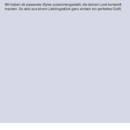
Wir haben dir passende Styles zusammengestellt, die deinen Look komplett
machen. So wird aus einem Lieblingsstück ganz einfach ein perfektes Outfit.
-46%
Oversize-Sweatshirt mit Print und Stehkragen
15,99 €
29,99 €