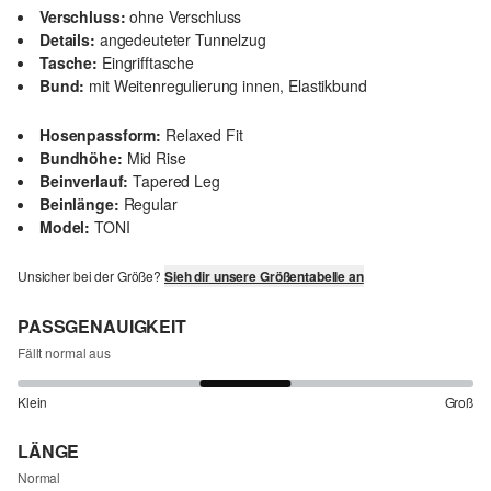
Verschluss:
ohne Verschluss
Details:
angedeuteter Tunnelzug
Tasche:
Eingrifftasche
Bund:
mit Weitenregulierung innen, Elastikbund
Hosenpassform:
Relaxed Fit
Bundhöhe:
Mid Rise
Beinverlauf:
Tapered Leg
Beinlänge:
Regular
Model:
TONI
Unsicher bei der Größe?
Sieh dir unsere Größentabelle an
PASSGENAUIGKEIT
Fällt normal aus
Klein
Groß
LÄNGE
Normal