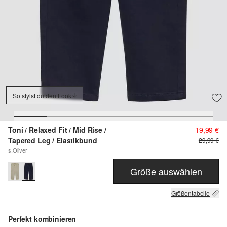
So stylst du den Look
Toni / Relaxed Fit / Mid Rise /
19,99 €
Tapered Leg / Elastikbund
29,99 €
s.Oliver
Größe auswählen
Größentabelle
Perfekt kombinieren