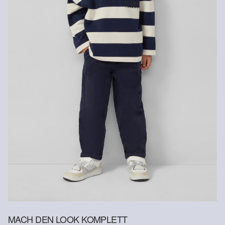
Versandkosten für die Rücklieferung werden vom
Rückerstattungsbetrag abgezogen.
Rückgabefrist
Gastkunden können ihre Artikel innerhalb von 14 Tagen nach
Erhalt der Ware an uns zurückschicken. Fashion Card und VIP
Kunden haben nach Erhalt der Ware 30 Tage Zeit, um ihre Artikel
an uns zurückzusenden.
Weitere Informationen sind unserer „
Hilfe & FAQ
“ Seite zu
entnehmen.
Deine Retoure kannst du
HIER
online anmelden.
MACH DEN LOOK KOMPLETT