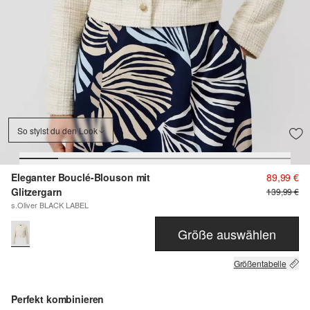
So stylst du den Look
Eleganter Bouclé-Blouson mit
89,99 €
Glitzergarn
139,99 €
s.Oliver BLACK LABEL
Größe auswählen
Größentabelle
Perfekt kombinieren