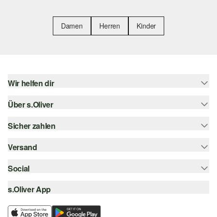
Damen
Herren
Kinder
Wir helfen dir
Über s.Oliver
Hilfe & FAQ
Größenberatung
Sicher zahlen
s.Oliver Magazin
Rückgabe
Whatsapp
Versand
Rechnung
Barrierefreiheitserklärung
s.Oliver Card
Kreditkarte
Social
Sendungsverfolgung
Top-Kategorien
Digitale Geschenkkarte
PayPal
DHL
s.Oliver App
Bestellung widerrufen
instagram
s.Oliver Group
Klarna
DHL Packstation
facebook
Career
SSL-Verschlüsselung