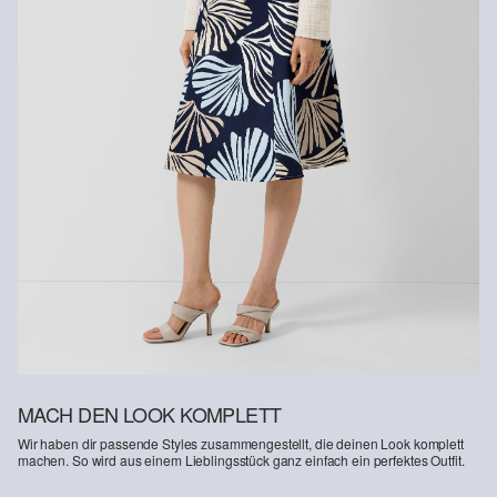
Rückgabefrist
Gastkunden können ihre Artikel innerhalb von 14 Tagen nach
Erhalt der Ware an uns zurückschicken. Fashion Card und VIP
Kunden haben nach Erhalt der Ware 30 Tage Zeit, um ihre Artikel
an uns zurückzusenden.
Weitere Informationen sind unserer „
Hilfe & FAQ
“ Seite zu
entnehmen.
Deine Retoure kannst du
HIER
online anmelden.
MACH DEN LOOK KOMPLETT
Wir haben dir passende Styles zusammengestellt, die deinen Look komplett
machen. So wird aus einem Lieblingsstück ganz einfach ein perfektes Outfit.