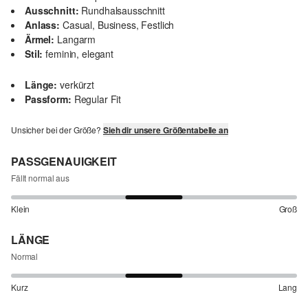
Ausschnitt:
Rundhalsausschnitt
Anlass:
Casual, Business, Festlich
Ärmel:
Langarm
Stil:
feminin, elegant
Länge:
verkürzt
Passform:
Regular Fit
Unsicher bei der Größe?
Sieh dir unsere Größentabelle an
PASSGENAUIGKEIT
Fällt normal aus
Klein
Groß
LÄNGE
Normal
Kurz
Lang