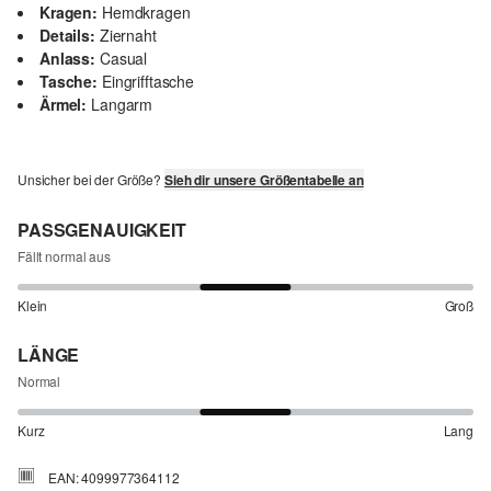
Kragen:
Hemdkragen
Details:
Ziernaht
Anlass:
Casual
Tasche:
Eingrifftasche
Ärmel:
Langarm
Unsicher bei der Größe?
Sieh dir unsere Größentabelle an
PASSGENAUIGKEIT
Fällt normal aus
Klein
Groß
LÄNGE
Normal
Kurz
Lang
EAN: 4099977364112