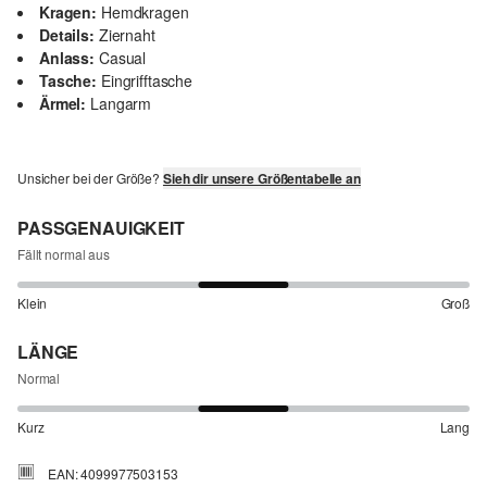
Kragen:
Hemdkragen
Details:
Ziernaht
Anlass:
Casual
Tasche:
Eingrifftasche
Ärmel:
Langarm
Unsicher bei der Größe?
Sieh dir unsere Größentabelle an
PASSGENAUIGKEIT
Fällt normal aus
Klein
Groß
LÄNGE
Normal
Kurz
Lang
EAN: 4099977503153