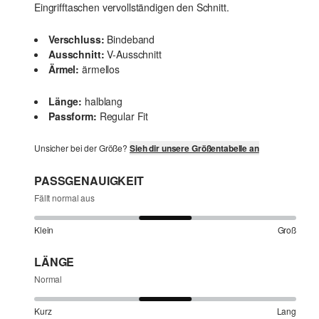
Eingrifftaschen vervollständigen den Schnitt.
Verschluss:
Bindeband
Ausschnitt:
V-Ausschnitt
Ärmel:
ärmellos
Länge:
halblang
Passform:
Regular Fit
Unsicher bei der Größe?
Sieh dir unsere Größentabelle an
PASSGENAUIGKEIT
Fällt normal aus
Klein
Groß
LÄNGE
Normal
Kurz
Lang