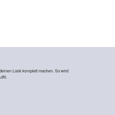
 deinen Look komplett machen. So wird
fit.