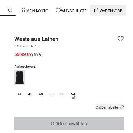
MEIN KONTO
WUNSCHLISTE
WARENKORB
Weste aus Leinen
s.Oliver CURVE
59,99 €
99,99 €
Farbe
schwarz
44
46
48
50
52
54
THIS SIZE IS CURRENTLY OUT OF 
Größentabelle
Größe auswählen