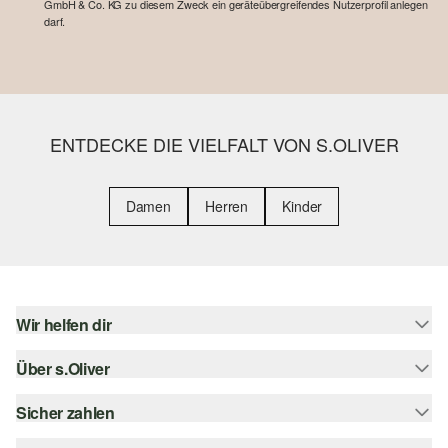
GmbH & Co. KG zu diesem Zweck ein geräteübergreifendes Nutzerprofil anlegen
darf.
ENTDECKE DIE VIELFALT VON S.OLIVER
Damen
Herren
Kinder
Wir helfen dir
Über s.Oliver
Hilfe & FAQ
Größenberatung
Sicher zahlen
s.Oliver Magazin
Rückgabe
Whatsapp