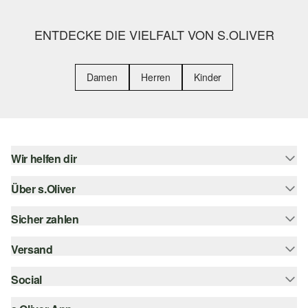
ENTDECKE DIE VIELFALT VON S.OLIVER
Damen
Herren
Kinder
Wir helfen dir
Über s.Oliver
Hilfe & FAQ
Größenberatung
Sicher zahlen
s.Oliver Magazin
Rückgabe
Whatsapp
Versand
Rechnung
Barrierefreiheitserklärung
s.Oliver Card
Kreditkarte
Social
Sendungsverfolgung
Top-Kategorien
Digitale Geschenkkarte
PayPal
DHL