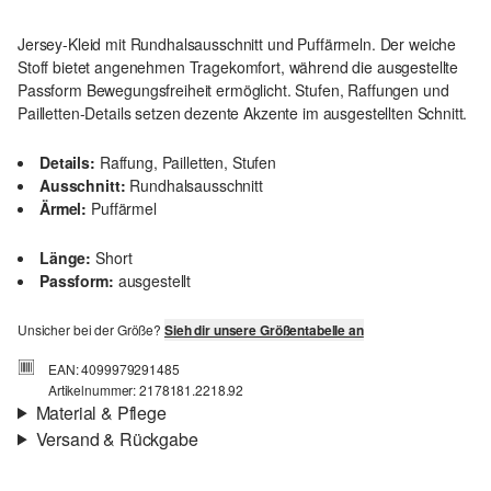
Jersey-Kleid mit Rundhalsausschnitt und Puffärmeln. Der weiche
Stoff bietet angenehmen Tragekomfort, während die ausgestellte
Passform Bewegungsfreiheit ermöglicht. Stufen, Raffungen und
Pailletten-Details setzen dezente Akzente im ausgestellten Schnitt.
Details:
Raffung, Pailletten, Stufen
Ausschnitt:
Rundhalsausschnitt
Ärmel:
Puffärmel
Länge:
Short
Passform:
ausgestellt
Unsicher bei der Größe?
Sieh dir unsere Größentabelle an
EAN: 4099979291485
Artikelnummer: 2178181.2218.92
Material & Pflege
Versand & Rückgabe
Stoff:
Jersey
Versand
Eigenschaft:
weich