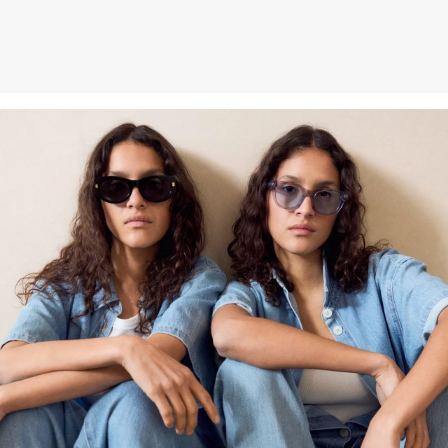
Weitere Informationen sind unserer „
Hilfe & FAQ
“ Seite zu
entnehmen.
Deine Retoure kannst du
HIER
online anmelden.