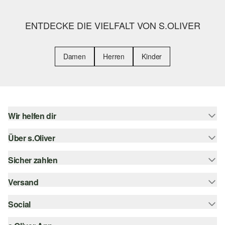
ENTDECKE DIE VIELFALT VON S.OLIVER
Damen
Herren
Kinder
Wir helfen dir
Über s.Oliver
Hilfe & FAQ
Größenberatung
Sicher zahlen
s.Oliver Magazin
Rückgabe
Whatsapp
Versand
Rechnung
Barrierefreiheitserklärung
s.Oliver Card
Kreditkarte
Social
Sendungsverfolgung
Top-Kategorien
Digitale Geschenkkarte
PayPal
DHL