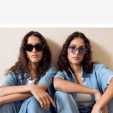
Weitere Informationen sind unserer „
Hilfe & FAQ
“ Seite zu
entnehmen.
Deine Retoure kannst du
HIER
online anmelden.