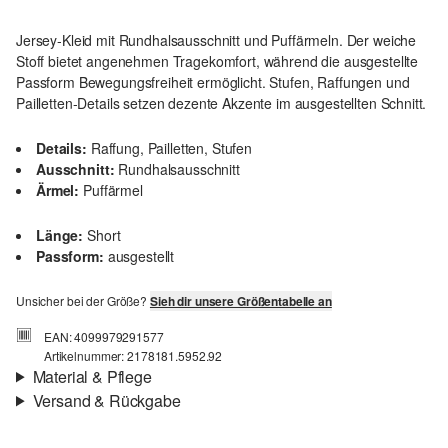
Jersey-Kleid mit Rundhalsausschnitt und Puffärmeln. Der weiche
Stoff bietet angenehmen Tragekomfort, während die ausgestellte
Passform Bewegungsfreiheit ermöglicht. Stufen, Raffungen und
Pailletten-Details setzen dezente Akzente im ausgestellten Schnitt.
Details:
Raffung, Pailletten, Stufen
Ausschnitt:
Rundhalsausschnitt
Ärmel:
Puffärmel
Länge:
Short
Passform:
ausgestellt
Unsicher bei der Größe?
Sieh dir unsere Größentabelle an
EAN: 4099979291577
Artikelnummer: 2178181.5952.92
Material & Pflege
Versand & Rückgabe
Stoff:
Jersey
Versand
Eigenschaft:
weich