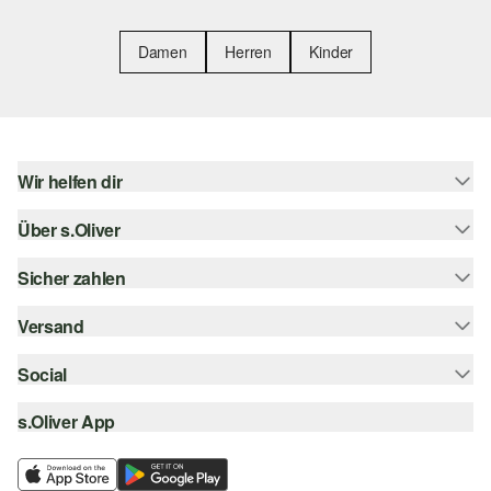
Damen
Herren
Kinder
Wir helfen dir
Über s.Oliver
Hilfe & FAQ
Größenberatung
Sicher zahlen
s.Oliver Magazin
Rückgabe
Whatsapp
Versand
Rechnung
Barrierefreiheitserklärung
s.Oliver Card
Kreditkarte
Social
Sendungsverfolgung
Top-Kategorien
Digitale Geschenkkarte
PayPal
DHL
s.Oliver App
Bestellung widerrufen
instagram
s.Oliver Group
Klarna
DHL Packstation
facebook
Career
SSL-Verschlüsselung
s.Oliver Filiale