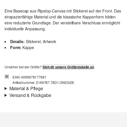
Eine Basecap aus Ripstop-Canvas mit Stickerei auf der Front. Das
strapazierfähige Material und die klassische Kappenform bilden
eine reduzierte Grundlage. Der verstellbare Verschluss ermöglicht
individuelle Anpassung.
Details:
Stickerei, Artwork
Form:
Kappe
Unsicher bei der Größe?
Sieh dir unsere Größentabelle an
EAN: 4099978177681
Artikelnummer: 2169787.78D1.ONESIZE
Material & Pflege
Versand & Rückgabe
Stoff:
Canvas
Versand
Für Gast und Fashion Card Kunden fallen Versandkosten für eine
Standardlieferung einer Bestellung in Höhe von 3,95 € an. Fashion
Card Kunden profitieren von kostenfreier Standardlieferung ab