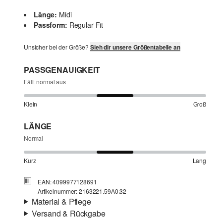
Länge:
Midi
Passform:
Regular Fit
Unsicher bei der Größe?
Sieh dir unsere Größentabelle an
PASSGENAUIGKEIT
Fällt normal aus
Klein
Groß
LÄNGE
Normal
Kurz
Lang
EAN: 4099977128691
Artikelnummer: 2163221.59A0.32
Material & Pflege
Versand & Rückgabe