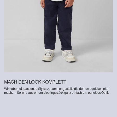
Kunden haben nach Erhalt der Ware 30 Tage Zeit, um ihre Artikel
an uns zurückzusenden.
Weitere Informationen sind unserer „
Hilfe & FAQ
“ Seite zu
entnehmen.
Deine Retoure kannst du
HIER
online anmelden.
MACH DEN LOOK KOMPLETT
Wir haben dir passende Styles zusammengestellt, die deinen Look komplett
machen. So wird aus einem Lieblingsstück ganz einfach ein perfektes Outfit.