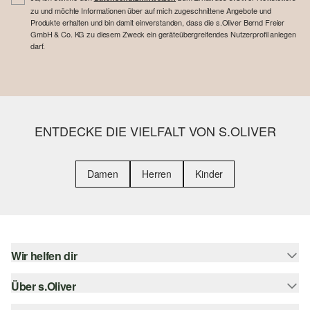
zu und möchte Informationen über auf mich zugeschnittene Angebote und
Produkte erhalten und bin damit einverstanden, dass die s.Oliver Bernd Freier
GmbH & Co. KG zu diesem Zweck ein geräteübergreifendes Nutzerprofil anlegen
darf.
ENTDECKE DIE VIELFALT VON S.OLIVER
Damen
Herren
Kinder
Wir helfen dir
Über s.Oliver
Hilfe & FAQ
Größenberatung