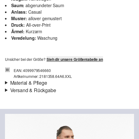
Saum:
abgerundeter Saum
Anlass:
Casual
Muster:
allover gemustert
Druck:
All-over-Print
Ärmel:
Kurzarm
Veredelung:
Waschung
Unsicher bei der Größe?
Sieh dir unsere Größentabelle an
EAN: 4099979546660
Artikelnummer: 2181358.64A6.XXL
Material & Pflege
Versand & Rückgabe
Eigenschaft:
weich
Versand
Material:
Baumwolle
Für Gast und Fashion Card Kunden fallen Versandkosten für eine
Standardlieferung einer Bestellung in Höhe von 3,95 € an. Fashion
Card Kunden profitieren von kostenfreier Standardlieferung ab
einem Mindestbestellwert in Höhe von 149,00 € (bei einem
geringeren Bestellwert betragen die Versandkosten für eine