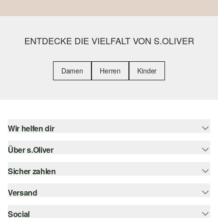
ENTDECKE DIE VIELFALT VON S.OLIVER
Damen
Herren
Kinder
Wir helfen dir
Über s.Oliver
Hilfe & FAQ
Größenberatung
Sicher zahlen
s.Oliver Magazin
Rückgabe
Whatsapp
Versand
Rechnung
Barrierefreiheitserklärung
s.Oliver Card
Kreditkarte
Social
Sendungsverfolgung
Top-Kategorien