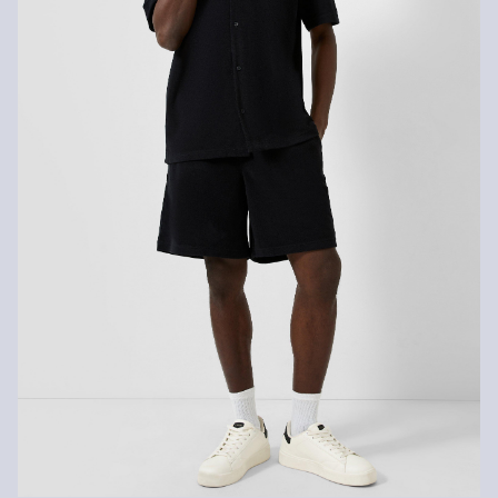
Die Rückgabegebühr beträgt 2,99 € für Gast und Fashion Card
Kunden. Für VIP Kunden entfällt die Rückgabegebühr. Die
Versandkosten für die Rücklieferung werden vom
Rückerstattungsbetrag abgezogen.
Rückgabefrist
Gastkunden können ihre Artikel innerhalb von 14 Tagen nach
Erhalt der Ware an uns zurückschicken. Fashion Card und VIP
Kunden haben nach Erhalt der Ware 30 Tage Zeit, um ihre Artikel
an uns zurückzusenden.
Weitere Informationen sind unserer „
Hilfe & FAQ
“ Seite zu
entnehmen.
Deine Retoure kannst du
HIER
online anmelden.