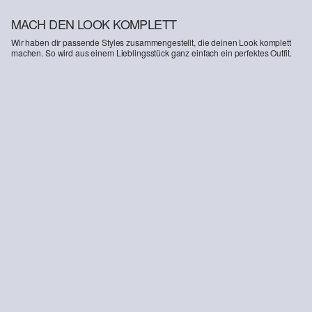
MACH DEN LOOK KOMPLETT
Wir haben dir passende Styles zusammengestellt, die deinen Look komplett
machen. So wird aus einem Lieblingsstück ganz einfach ein perfektes Outfit.
-42%
Jogger-Shorts aus Frottee
22,99 €
39,99 €