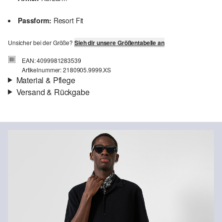
Passform:
Resort Fit
Unsicher bei der Größe?
Sieh dir unsere Größentabelle an
EAN: 4099981283539
Artikelnummer: 2180905.9999.XS
Material & Pflege
Versand & Rückgabe
Material:
Baumwolle
Versand
Für Gast und Fashion Card Kunden fallen Versandkosten für eine
Standardlieferung einer Bestellung in Höhe von 3,95 € an. Fashion
Card Kunden profitieren von kostenfreier Standardlieferung ab
einem Mindestbestellwert in Höhe von 149,00 € (bei einem
geringeren Bestellwert betragen die Versandkosten für eine
Chlorbleiche nicht möglich
Standardlieferung ebenfalls 3,95 €). Für VIP Kunden entfallen die
Nicht für den Trockner geeignet
Versandkosten.
Schonwaschgang 30°
Nicht heiß bügeln
Rückgabe
Keine chemische Reinigung möglich