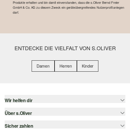
Produkte erhalten und bin damit einverstanden, dass die s.Oliver Bernd Freier
GmbH & Co. KG zu diesem Zweck ein geräteübergreifendes Nutzerprofil anlegen
darf.
ENTDECKE DIE VIELFALT VON S.OLIVER
Damen
Herren
Kinder
Wir helfen dir
Über s.Oliver
Hilfe & FAQ
Größenberatung
Sicher zahlen
s.Oliver Magazin