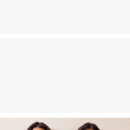
Rückgabe
Die Rückgabegebühr beträgt 2,99 € für Gast und Fashion Card
Kunden. Für VIP Kunden entfällt die Rückgabegebühr. Die
Versandkosten für die Rücklieferung werden vom
Rückerstattungsbetrag abgezogen.
Rückgabefrist
Gastkunden können ihre Artikel innerhalb von 14 Tagen nach
Erhalt der Ware an uns zurückschicken. Fashion Card und VIP
Kunden haben nach Erhalt der Ware 30 Tage Zeit, um ihre Artikel
an uns zurückzusenden.
Weitere Informationen sind unserer „
Hilfe & FAQ
“ Seite zu
entnehmen.
Deine Retoure kannst du
HIER
online anmelden.