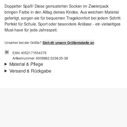
Doppelter Spaß! Diese gemusterten Socken im Zweierpack
bringen Farbe in den Alltag deines Kindes. Aus weichem Material
gefertigt, sorgen sie für bequemen Tragekomfort bei jedem Schritt.
Perfekt für Schule, Sport oder besondere Anlässe - ein vielseitiges
Must-have für jede Jahreszeit.
Unsicher bei der Größe?
Sieh dir unsere Größentabelle an
EAN: 4052171554376
Artikelnummer: 6008662.5238.35-38
Material & Pflege
Versand & Rückgabe
Versand
Für Gast und Fashion Card Kunden fallen Versandkosten für eine
Standardlieferung einer Bestellung in Höhe von 3,95 € an. Fashion
Card Kunden profitieren von kostenfreier Standardlieferung ab
einem Mindestbestellwert in Höhe von 149,00 € (bei einem
geringeren Bestellwert betragen die Versandkosten für eine
Standardlieferung ebenfalls 3,95 €). Für VIP Kunden entfallen die
Versandkosten.