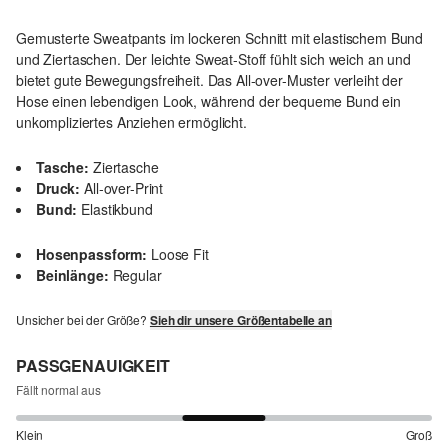
Gemusterte Sweatpants im lockeren Schnitt mit elastischem Bund
und Ziertaschen. Der leichte Sweat-Stoff fühlt sich weich an und
bietet gute Bewegungsfreiheit. Das All-over-Muster verleiht der
Hose einen lebendigen Look, während der bequeme Bund ein
unkompliziertes Anziehen ermöglicht.
Tasche:
Ziertasche
Druck:
All-over-Print
Bund:
Elastikbund
Hosenpassform:
Loose Fit
Beinlänge:
Regular
Unsicher bei der Größe?
Sieh dir unsere Größentabelle an
PASSGENAUIGKEIT
Fällt normal aus
Klein
Groß