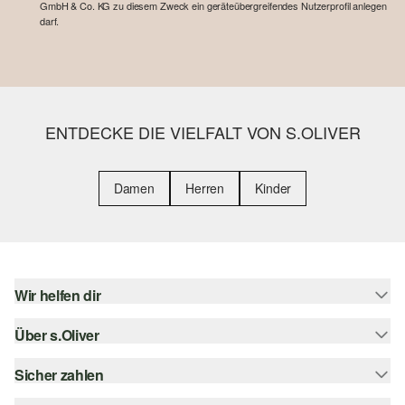
GmbH & Co. KG zu diesem Zweck ein geräteübergreifendes Nutzerprofil anlegen
darf.
ENTDECKE DIE VIELFALT VON S.OLIVER
Damen
Herren
Kinder
Wir helfen dir
Über s.Oliver
Hilfe & FAQ
Größenberatung
Sicher zahlen
s.Oliver Magazin
Rückgabe