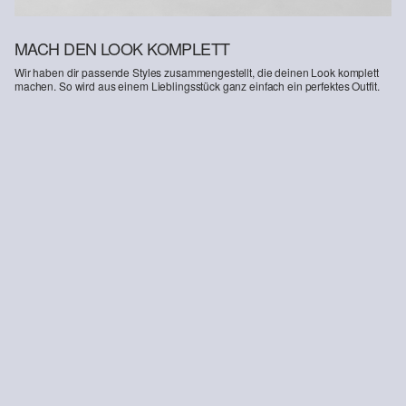
MACH DEN LOOK KOMPLETT
Wir haben dir passende Styles zusammengestellt, die deinen Look komplett
machen. So wird aus einem Lieblingsstück ganz einfach ein perfektes Outfit.
-18%
Oversize T-Shirt mit Frontprint und Applikationen
12,99 €
15,99 €