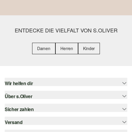
ENTDECKE DIE VIELFALT VON S.OLIVER
Damen
Herren
Kinder
Wir helfen dir
Über s.Oliver
Hilfe & FAQ
Größenberatung
Sicher zahlen
s.Oliver Magazin
Rückgabe
Whatsapp
Versand
Rechnung
Barrierefreiheitserklärung
s.Oliver Card