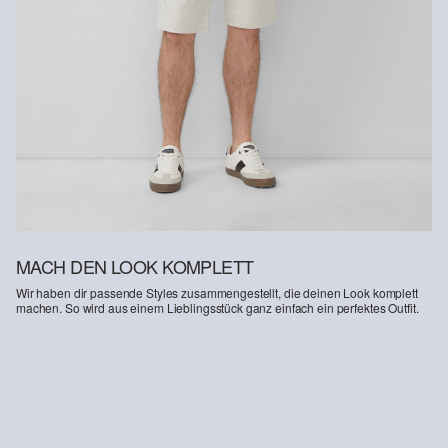
an uns zurückzusenden.
Düngemittel und Pestizide verwendet. Damit unterstützen wir die
Bodengesundheit und helfen, den Wasserverbrauch zu reduzieren.
Weitere Informationen sind unserer „
Hilfe & FAQ
“ Seite zu
entnehmen.
Deine Retoure kannst du
HIER
online anmelden.
MACH DEN LOOK KOMPLETT
Wir haben dir passende Styles zusammengestellt, die deinen Look komplett
machen. So wird aus einem Lieblingsstück ganz einfach ein perfektes Outfit.