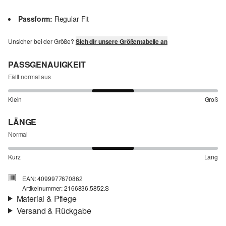
Passform:
Regular Fit
Unsicher bei der Größe?
Sieh dir unsere Größentabelle an
PASSGENAUIGKEIT
Fällt normal aus
Klein
Groß
LÄNGE
Normal
Kurz
Lang
EAN: 4099977670862
Artikelnummer: 2166836.5852.S
Material & Pflege
Versand & Rückgabe
Material:
Baumwolle
Versand