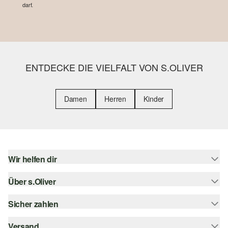
darf.
ENTDECKE DIE VIELFALT VON S.OLIVER
Damen
Herren
Kinder
Wir helfen dir
Über s.Oliver
Hilfe & FAQ
Größenberatung
Sicher zahlen
s.Oliver Magazin
Rückgabe
Whatsapp
Versand
Rechnung