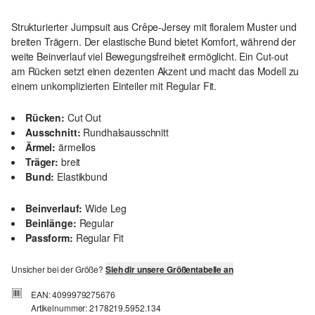
Strukturierter Jumpsuit aus Crêpe-Jersey mit floralem Muster und
breiten Trägern. Der elastische Bund bietet Komfort, während der
weite Beinverlauf viel Bewegungsfreiheit ermöglicht. Ein Cut-out
am Rücken setzt einen dezenten Akzent und macht das Modell zu
einem unkomplizierten Einteiler mit Regular Fit.
Rücken:
Cut Out
Ausschnitt:
Rundhalsausschnitt
Ärmel:
ärmellos
Träger:
breit
Bund:
Elastikbund
Beinverlauf:
Wide Leg
Beinlänge:
Regular
Passform:
Regular Fit
Unsicher bei der Größe?
Sieh dir unsere Größentabelle an
EAN: 4099979275676
Artikelnummer: 2178219.5952.134