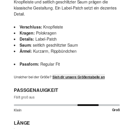
Knopfleiste und seitlich geschlitzter Saum prägen die
klassische Gestaltung. Ein Label-Patch setzt ein dezentes
Detail.
Verschluss:
Knopfleiste
Kragen:
Polokragen
Details:
Label-Patch
Saum:
seitlich geschlitzter Saum
Ärmel:
Kurzarm, Rippbündchen
Passform:
Regular Fit
Unsicher bei der Größe?
Sieh dir unsere Größentabelle an
PASSGENAUIGKEIT
Fällt groß aus
Groß
Klein
LÄNGE