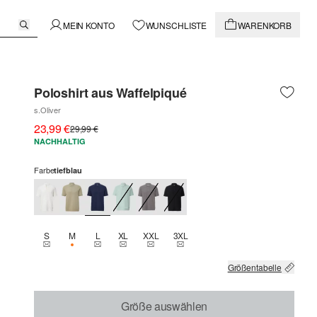
MEIN KONTO
WUNSCHLISTE
WARENKORB
Poloshirt aus Waffelpiqué
s.Oliver
23,99 €
29,99 €
NACHHALTIG
Farbe
tiefblau
S
M
L
XL
XXL
3XL
THIS SIZE IS CURRENTLY OUT OF STOCK
NUR 2 VERFÜGBAR
THIS SIZE IS CURRENTLY OUT OF STOCK
THIS SIZE IS CURRENTLY OUT OF STOCK
THIS SIZE IS CURRENTLY OUT OF STOCK
THIS SIZE IS CURRENTLY OUT OF
Größentabelle
Größe auswählen