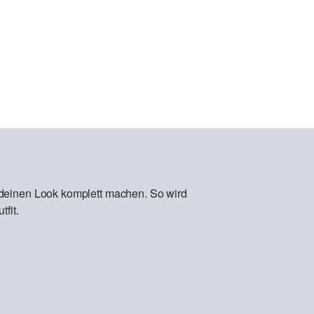
 deinen Look komplett machen. So wird
fit.